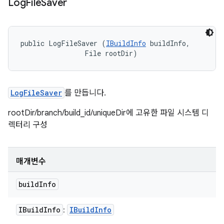
Log
File
Saver
public LogFileSaver (
IBuildInfo
 buildInfo, 

                File rootDir)
LogFileSaver
를 만듭니다.
rootDir/branch/build_id/uniqueDir에 고유한 파일 시스템 디
렉터리 구성
매개변수
build
Info
IBuild
Info
IBuild
Info
: