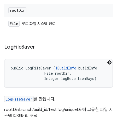
root
Dir
File
: 루트 파일 시스템 경로
Log
File
Saver
public LogFileSaver (
IBuildInfo
 buildInfo, 

                File rootDir, 

                Integer logRetentionDays)
LogFileSaver
를 만듭니다.
rootDir/branch/build_id/testTag/uniqueDir에 고유한 파일 시
스템 디렉터리 구성