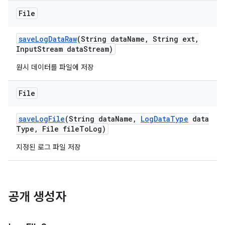
File
save
Log
Data
Raw
(String data
Name
,
String ext
,
Input
Stream data
Stream)
원시 데이터를 파일에 저장
File
save
Log
File
(String data
Name
,
Log
Data
Type
data
Type
,
File file
To
Log)
지정된 로그 파일 저장
공개 생성자