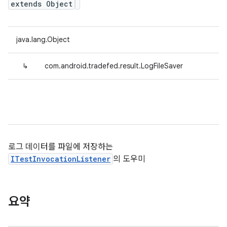
extends Object
java.lang.Object
↳
com.android.tradefed.result.LogFileSaver
로그 데이터를 파일에 저장하는
ITestInvocationListener
의 도우미
요약