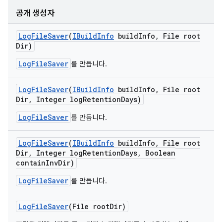
공개 생성자
Log
File
Saver
(
IBuild
Info
build
Info
,
File root
Dir)
LogFileSaver
를 만듭니다.
Log
File
Saver
(
IBuild
Info
build
Info
,
File root
Dir
,
Integer log
Retention
Days)
LogFileSaver
를 만듭니다.
Log
File
Saver
(
IBuild
Info
build
Info
,
File root
Dir
,
Integer log
Retention
Days
,
Boolean
contain
Inv
Dir)
LogFileSaver
를 만듭니다.
Log
File
Saver
(File root
Dir)