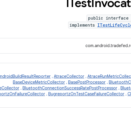
ITest
Invocat
public interface 
implements
ITestLifeCycl
com.android.tradefed.re
ndroidBuildResultReporter
،
AtraceCollector
،
AtraceRunMetricCollec
BaseDeviceMetricCollector
،
BasePostProcessor
،
BluetoothC
eCollector
،
BluetoothConnectionSuccessRatePostProcessor
،
Blue
ortzOnFailureCollector
،
BugreportzOnTestCaseFailureCollector
،
C