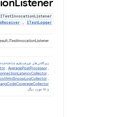
ion
Listener
ITestInvocationListener
eReceiver
,
ITestLogger
sult.ITestInvocationListener
زیرکلاس‌های غیرمستقیم شناخته‌شده
tor
،
AveragePostProcessor
،
onnectionLatencyCollector
،
toothHciSnoopLogCollector
،
langCodeCoverageCollector
و ۸۷ مورد دیگر.