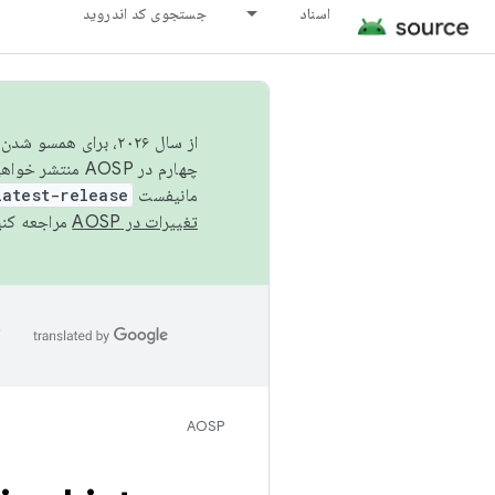
اسناد
جستجوی کد اندروید
از سال ۲۰۲۶، برای ه
چهارم در AOSP منتشر خواهیم کرد. برای ساخت و مشارکت در AOSP،
مانیفست
latest-release
تغییرات در AOSP
مراجعه کنی
ا
AOSP