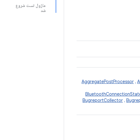
ماژول تست شروع
شد
AggregatePostProcessor
،
A
BluetoothConnectionStat
BugreportCollector
،
Bugrep