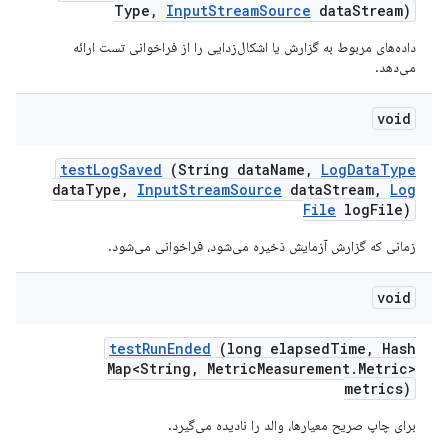
Type
,
Input
Stream
Source
data
Stream)
داده‌های مربوط به گزارش یا اشکال‌زدایی را از فراخوانی تست ارائه
می‌دهد.
void
test
Log
Saved
(String data
Name
,
Log
Data
Type
data
Type
,
Input
Stream
Source
data
Stream
,
Log
File
log
File)
زمانی که گزارش آزمایش ذخیره می‌شود، فراخوانی می‌شود.
void
test
Run
Ended
(long elapsed
Time
,
Hash
Map<String
,
Metric
Measurement
.
Metric>
metrics)
برای چاپ صریح معیارها، والد را نادیده می‌گیرد.