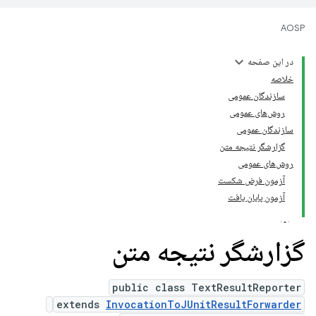
AOSP
در این صفحه
خلاصه
سازندگان عمومی
روش‌های عمومی
سازندگان عمومی
گزارشگر نتیجه متن
روش‌های عمومی
آزمون فرض شکست
آزمون پایان یافت
گزارشگر نتیجه متن
public class TextResultReporter
extends
InvocationToJUnitResultForwarder