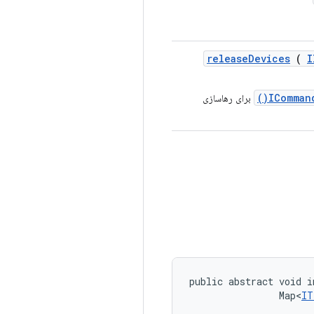
release
Devices
(
I
ICommand
برای رهاسازی
public abstract void i
                Map<
IT