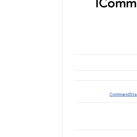
IComm
CommandStat