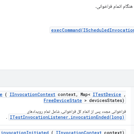
هنگام اتمام فراخوانی.
execCommand(IScheduledInvocatio
e
(
IInvocation
Context
context
,
Map<
ITest
Device
,
Free
Device
State
> devices
States)
فراخوانی مجدد پس از اتمام کل فراخوانی، شامل تمام رویدادهای
ITestInvocationListener.invocationEnded(long)
.
invocation
Initiated
(
IInvocation
Context
context)