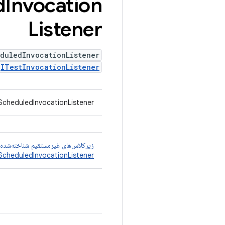
d
Invocation
Listener
duledInvocationListener
s
ITestInvocationListener
cheduledInvocationListener
زیرکلاس‌های غیرمستقیم شناخته‌شده
cheduledInvocationListener