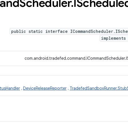
and
Scheduler
.
ISchedule
public static interface ICommandScheduler.ISche
implement
com.android.tradefed.command.ICommandScheduler.IS
usHandler
،
DeviceReleaseReporter
،
TradefedSandboxRunner.StubS