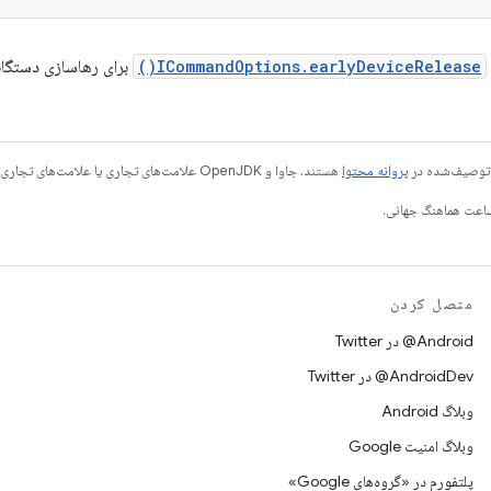
ICommandOptions.earlyDeviceRelease()
برای رهاسازی دستگاه‌ها
ی توصیف‌شده در
پروانه محتوا
هستند. جاوا و OpenJDK علامت‌های تجاری یا علامت‌های تجاری ثبت‌شده Oracle و/یا وابسته‌های آن هستند.
متصل کردن
Android@ در Twitter
AndroidDev@ در Twitter
وبلاگ Android
وبلاگ امنیت Google
پلتفورم در «گروه‌های Google»