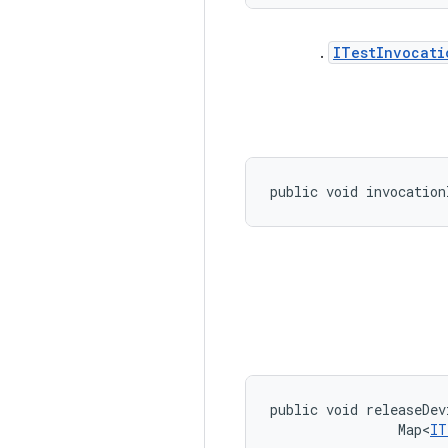
.
ITestInvocati
public void invocation
public void releaseDev
                Map<
IT