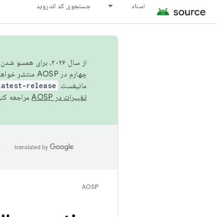
اسناد
جستجوی کد اندروید
از سال ۲۰۲۶، برای ه
چهارم در AOSP منتشر خواهیم کرد. برای ساخت و مشارکت در AOSP،
مانیفست
latest-release
تغییرات در AOSP
مراجعه کنی
ا
AOSP