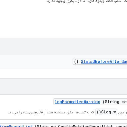
ک اسنپ‌شات وجود دارد اما در دیگری وجود ندارد
()
Statsd
Before
After
Ga
log
Formatted
Warning
(String me
CLog.w()
رامون
که به تست‌ها امکان مشاهده هشدار قالب‌بندی‌شده را می‌دهد.
From
Report
List
(Stats
Log
.
Config
Metrics
Report
List repo