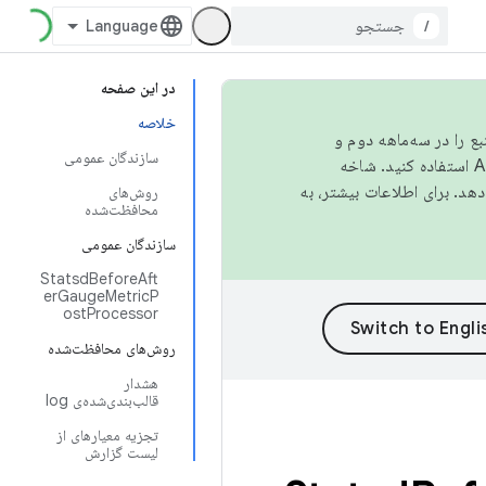
/
در این صفحه
خلاصه
نبع را در سه‌ماهه دوم و
سازندگان عمومی
استفاده کنید. شاخه
روش‌های
محافظت‌شده
سازندگان عمومی
StatsdBeforeAft
erGaugeMetricP
ostProcessor
روش‌های محافظت‌شده
هشدار
قالب‌بندی‌شده‌ی log
تجزیه معیارهای از
لیست گزارش