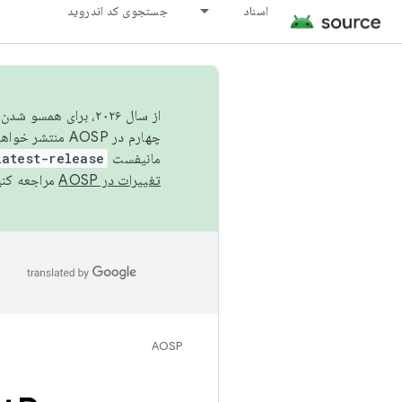
اسناد
جستجوی کد اندروید
از سال ۲۰۲۶، برای ه
چهارم در AOSP منتشر خواهیم کرد. برای ساخت و مشارکت در AOSP،
مانیفست
latest-release
تغییرات در AOSP
مراجعه کنی
ا
AOSP