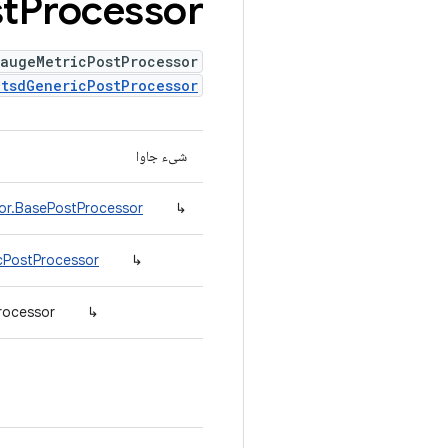
t
Processor
augeMetricPostProcessor
atsdGenericPostProcessor
شیء جاوا
or.BasePostProcessor
↳
cPostProcessor
↳
rocessor
↳