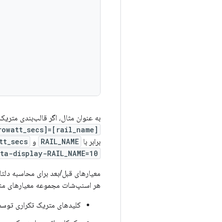
به عنوان مثال، اگر قالب‌بندی متریک 
[rail_name]=[energy_microwatt_secs]
برابر با
RAIL_NAME
و
tt_secs
ta-display-RAIL_NAME=10
معیارهای قبل/بعد برای محاسبه دلتا 
هر اسنپ‌شات مجموعه معیارهای منحص
کلیدهای متریک تکراری توسط