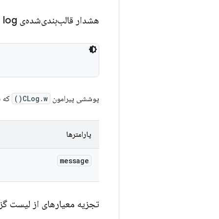
هشدار قالب‌بندی‌شده‌ی log
پوششی پیرامون
CLog.w()
که ب
پارامترها
message
تجزیه معیارهای از لیست گ