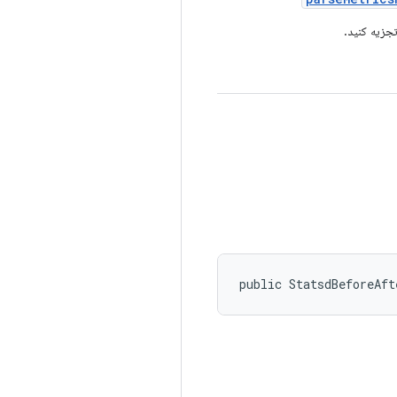
جزیه کنید.
public StatsdBeforeAf