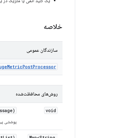
یک کلید اتمی یا متریک در ی
خلاصه
سازندگان عمومی
uge
Metric
Post
Processor
روش‌های محافظت‌شده
ssage)
void
پوششی پی
rt
List)
Map<String
,