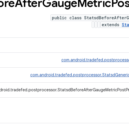
ore
After
Gauge
Metric
Pos
public class StatsdBeforeAfterG
extends
St
com.android.tradefed.postprocess
com.android.tradefed.postprocessor.StatsdGeneri
droid.tradefed.postprocessor.StatsdBeforeAfterGaugeMetricPostP