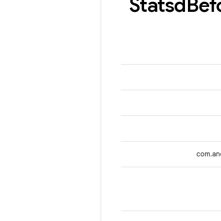
Statsd
Bef
com.an