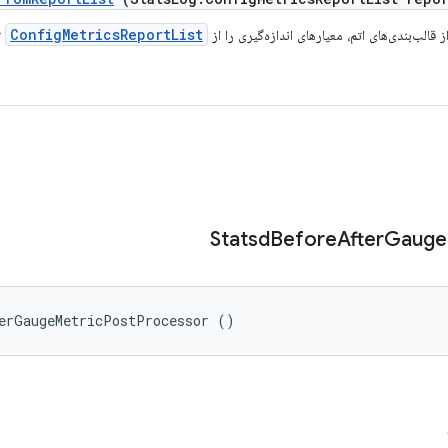
ConfigMetricsReportList
از قالب‌بندی‌های اتم، معیارهای اندازه‌گیری را از
ت
Statsd
Before
After
Gauge
terGaugeMetricPostProcessor ()