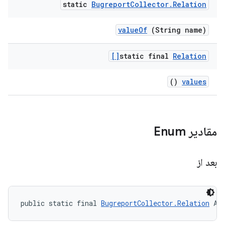
static
Bugreport
Collector
.
Relation
value
Of
(String name)
static final
Relation[]
()
values
مقادیر Enum
بعد از
public static final 
BugreportCollector.Relation
 AF