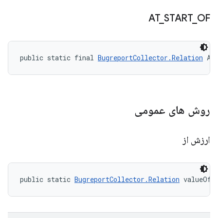
AT
_
START
_
OF
public static final 
BugreportCollector.Relation
 AT
روش های عمومی
ارزش از
public static 
BugreportCollector.Relation
 valueOf 