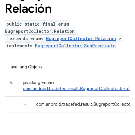
Relación
public static final enum
BugreportCollector.Relation
extends Enum<
BugreportCollector.Relation
>
implements
BugreportCollector.SubPredicate
java.lang.Objeto
↳
java.lang.Enum<
com.android.tradefed.result.BugreportCollector.Relatio
↳
com.android.tradefed.result.BugreportCollector.R