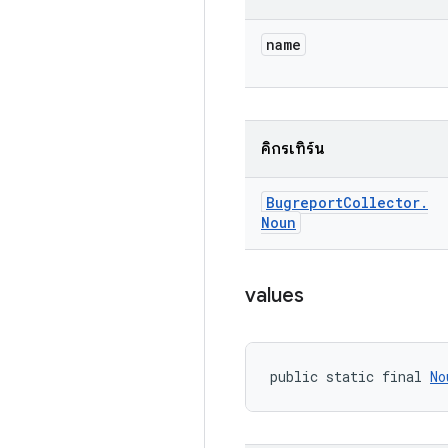
name
คิกรีเทิร์น
Bugreport
Collector
.
Noun
values
public static final 
No