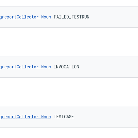
greportCollector.Noun
 FAILED_TESTRUN
greportCollector.Noun
 INVOCATION
greportCollector.Noun
 TESTCASE