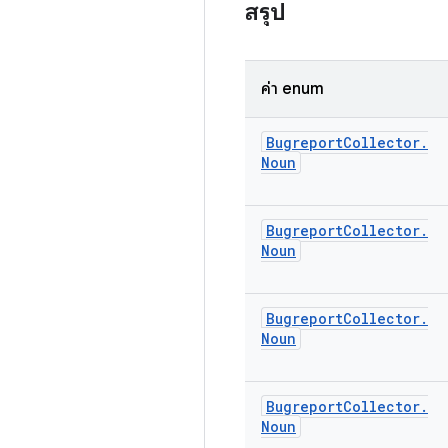
สรุป
ค่า enum
Bugreport
Collector
.
Noun
Bugreport
Collector
.
Noun
Bugreport
Collector
.
Noun
Bugreport
Collector
.
Noun