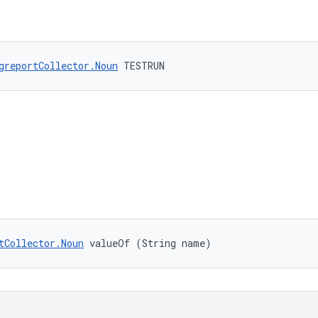
greportCollector.Noun
 TESTRUN
tCollector.Noun
 valueOf (String name)