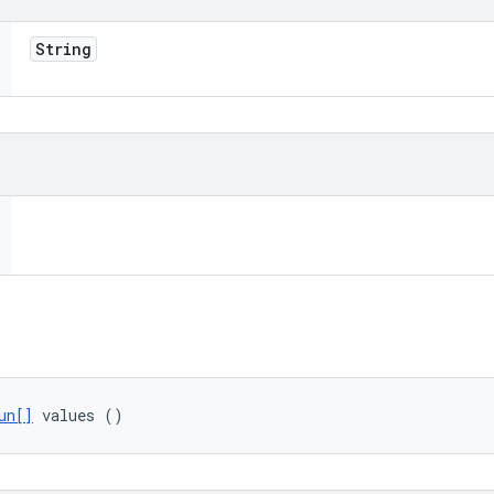
String
un[]
 values ()