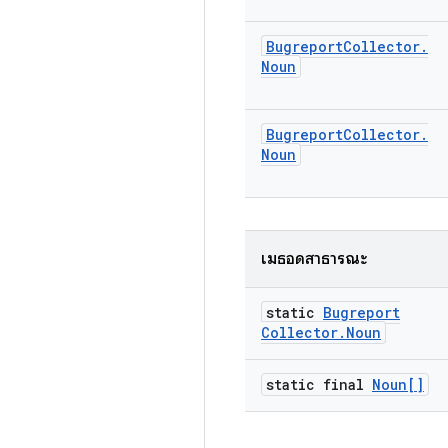
Bugreport
Collector
.
Noun
Bugreport
Collector
.
Noun
เมธอดสาธารณะ
static
Bugreport
Collector
.
Noun
static final
Noun[]