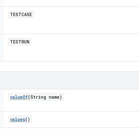
TESTCASE
TESTRUN
value
Of
(String name)
values
()