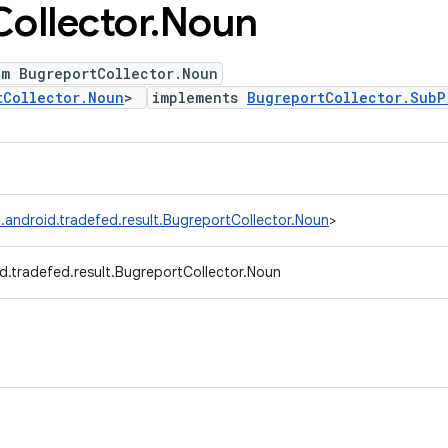
Collector
.
Noun
um BugreportCollector.Noun
tCollector.Noun
>
implements
BugreportCollector.SubP
.android.tradefed.result.BugreportCollector.Noun
>
d.tradefed.result.BugreportCollector.Noun