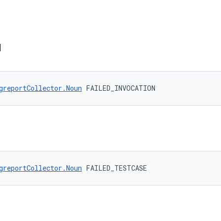
N
greportCollector.Noun
 FAILED_INVOCATION
greportCollector.Noun
 FAILED_TESTCASE