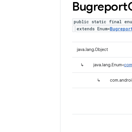
Bugreport
public static final en
extends Enum<
Bugrepor
java.lang.Object
↳
java.lang.Enum<
com
↳
com.androi