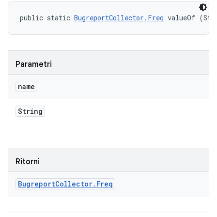
public static 
BugreportCollector.Freq
 valueOf (Str
Parametri
name
String
Ritorni
Bugreport
Collector
.
Freq