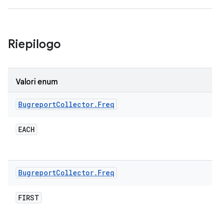
Riepilogo
Valori enum
Bugreport
Collector
.
Freq
EACH
Bugreport
Collector
.
Freq
FIRST