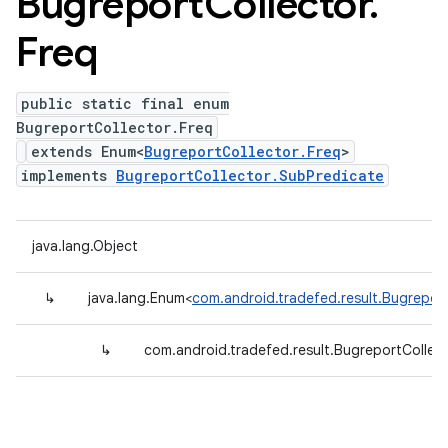
Bugreport
Collector
.
Freq
public static final enum
BugreportCollector.Freq
extends Enum<
BugreportCollector.Freq
>
implements
BugreportCollector.SubPredicate
java.lang.Object
↳
java.lang.Enum<
com.android.tradefed.result.Bugreport
↳
com.android.tradefed.result.BugreportCollect