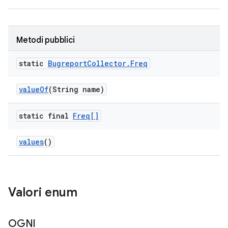
Metodi pubblici
static
Bugreport
Collector
.
Freq
value
Of
(String name)
static final
Freq[]
values
()
Valori enum
OGNI