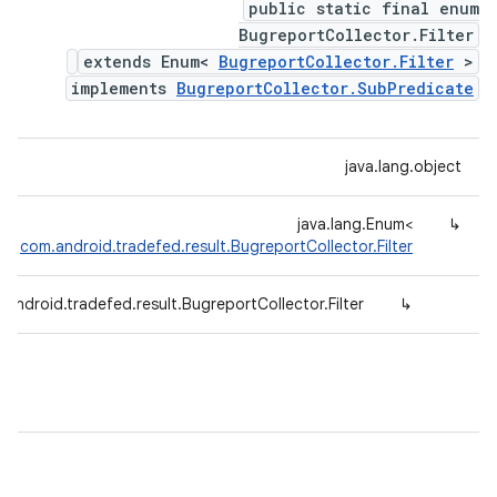
public static final enum
BugreportCollector.Filter
extends Enum<
BugreportCollector.Filter
>
implements
BugreportCollector.SubPredicate
java.lang.object
java.lang.Enum<
↳
>
com.android.tradefed.result.BugreportCollector.Filter
.android.tradefed.result.BugreportCollector.Filter
↳