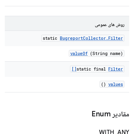
روش های عمومی
static
Bugreport
Collector
.
Filter
value
Of
(String name)
static final
Filter[]
()
values
مقادیر Enum
WITH
_
ANY