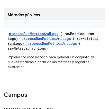
Métodos públicos
process
Run
Metrics
And
Logs
( raw
Metrics
,
run
Logs)
processRunMetricsAndLogs
( rawMetrics,
runLogs)
processRunMetricsAndLogs
(
rawMetrics, runLogs)
Implemente este método para generar un conjunto de
nuevas métricas a partir de las métricas y registros
existentes.
Campos