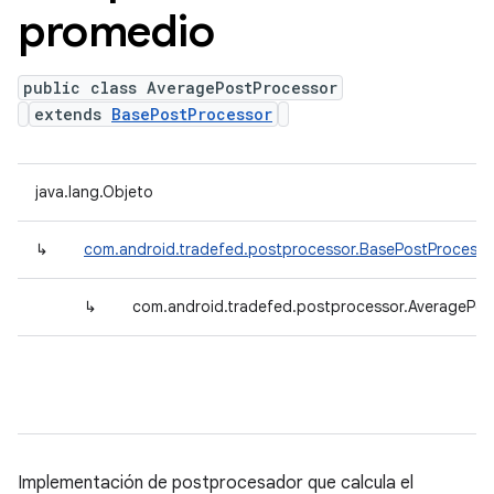
promedio
public class AveragePostProcessor
extends
BasePostProcessor
java.lang.Objeto
↳
com.android.tradefed.postprocessor.BasePostProcesso
↳
com.android.tradefed.postprocessor.AveragePos
Implementación de postprocesador que calcula el