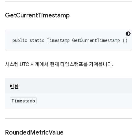
Get
Current
Timestamp
public static Timestamp GetCurrentTimestamp ()
시스템 UTC 시계에서 현재 타임스탬프를 가져옵니다.
반환
Timestamp
Rounded
Metric
Value