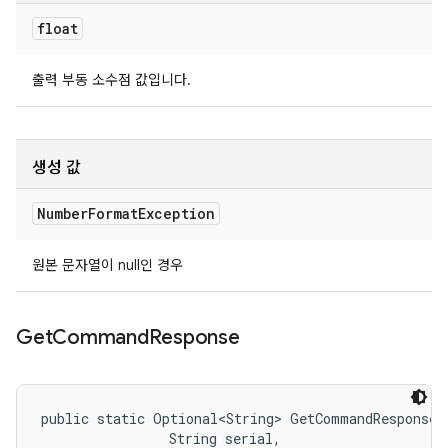
float
출력 부동 소수점 값입니다.
생성 값
Number
Format
Exception
원본 문자열이 null인 경우
Get
Command
Response
public static Optional<String> GetCommandResponse 
                String serial, 
