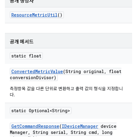
공개 생성자
Resource
Metric
Util
()
공개 메서드
static float
Converted
Metric
Value
(String original
,
float
conversion
Divisor)
측정항목 값을 다른 단위로 변환하고 출력 값의 형식을 지정합니
다.
static Optional<String>
Get
Command
Response
(
IDevice
Manager
device
Manager
,
String serial
,
String cmd
,
long