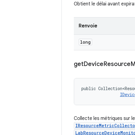
Obtient le délai avant expira
Renvoie
long
get
Device
Resource
M
public Collection<Reso
IDevic
Collecte les métriques sur le
IResourceMetricCollect
LabResourceDeviceMonit