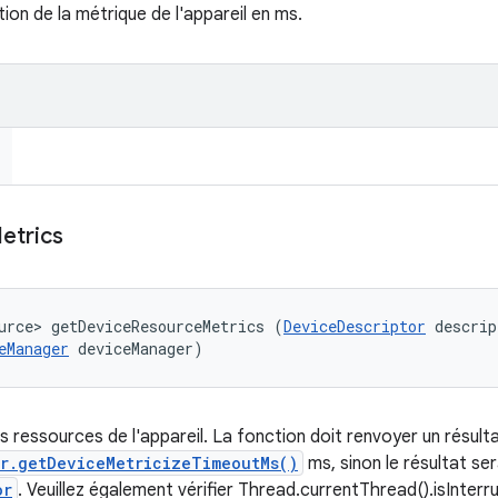
tion de la métrique de l'appareil en ms.
etrics
urce> getDeviceResourceMetrics (
DeviceDescriptor
 descrip
eManager
 deviceManager)
s ressources de l'appareil. La fonction doit renvoyer un résulta
or.getDeviceMetricizeTimeoutMs()
ms, sinon le résultat se
or
. Veuillez également vérifier Thread.currentThread().isInter