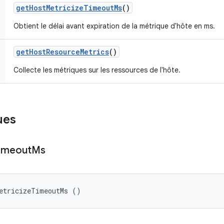
get
Host
Metricize
Timeout
Ms
()
Obtient le délai avant expiration de la métrique d'hôte en ms.
get
Host
Resource
Metrics
()
Collecte les métriques sur les ressources de l'hôte.
ues
imeout
Ms
MetricizeTimeoutMs ()