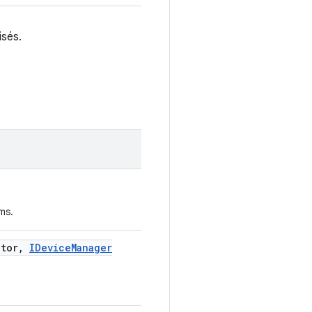
isés.
ms.
tor
,
IDevice
Manager