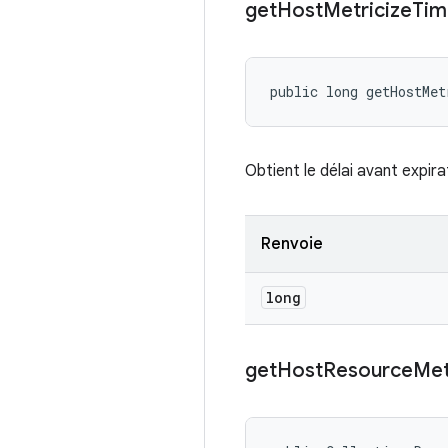
get
Host
Metricize
Tim
public long getHostMe
Obtient le délai avant expir
Renvoie
long
get
Host
Resource
Met