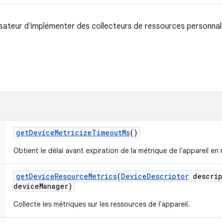
lisateur d'implémenter des collecteurs de ressources personnal
get
Device
Metricize
Timeout
Ms
()
Obtient le délai avant expiration de la métrique de l'appareil en 
get
Device
Resource
Metrics
(
Device
Descriptor
descrip
device
Manager)
Collecte les métriques sur les ressources de l'appareil.