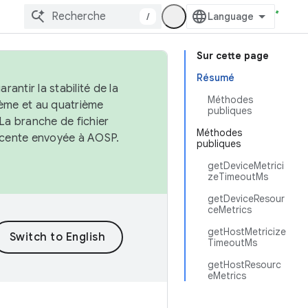
/
Sur cette page
Résumé
antir la stabilité de la
Méthodes
ème et au quatrième
publiques
 La branche de fichier
Méthodes
récente envoyée à AOSP.
publiques
getDeviceMetrici
zeTimeoutMs
getDeviceResour
ceMetrics
getHostMetricize
TimeoutMs
getHostResourc
eMetrics