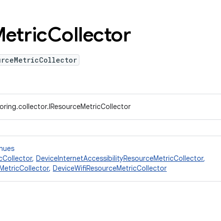
etric
Collector
urceMetricCollector
ring.collector.IResourceMetricCollector
nnues
cCollector
,
DeviceInternetAccessibilityResourceMetricCollector
,
etricCollector
,
DeviceWifiResourceMetricCollector