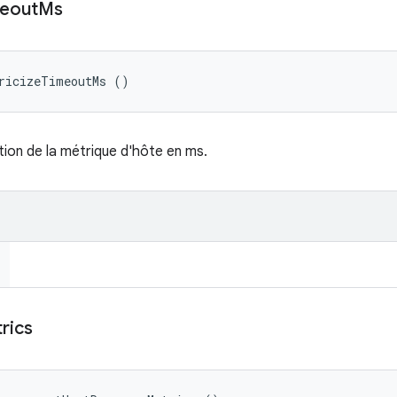
eout
Ms
tricizeTimeoutMs ()
ation de la métrique d'hôte en ms.
rics