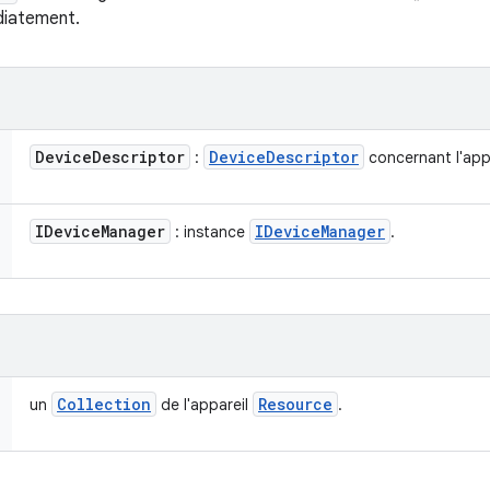
diatement.
Device
Descriptor
Device
Descriptor
:
concernant l'appa
IDevice
Manager
IDevice
Manager
: instance
.
Collection
Resource
un
de l'appareil
.