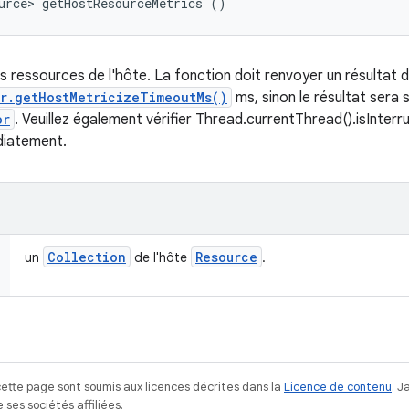
urce> getHostResourceMetrics ()
es ressources de l'hôte. La fonction doit renvoyer un résultat d
r.getHostMetricizeTimeoutMs()
ms, sinon le résultat sera 
or
. Veuillez également vérifier Thread.currentThread().isInter
diatement.
Collection
Resource
un
de l'hôte
.
ette page sont soumis aux licences décrites dans la
Licence de contenu
. 
ses sociétés affiliées.