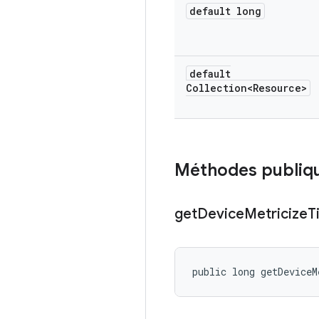
default long
default
Collection<Resource>
Méthodes publiq
get
Device
Metricize
T
public long getDevice