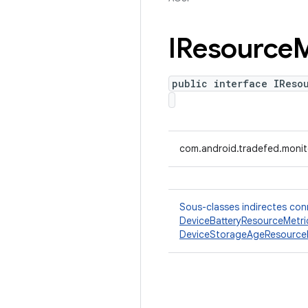
IResource
M
public interface IReso
com.android.tradefed.monito
Sous-classes indirectes co
DeviceBatteryResourceMetri
DeviceStorageAgeResourceM