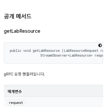
공개 메서드
get
Lab
Resource
public void getLabResource (LabResourceRequest requ
                StreamObserver<LabResource> respon
gRPC 요청 핸들러입니다.
매개변수
request