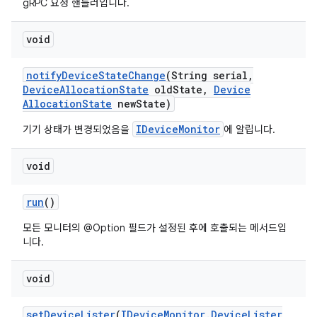
gRPC 요청 핸들러입니다.
void
notify
Device
State
Change
(String serial
,
Device
Allocation
State
old
State
,
Device
Allocation
State
new
State)
IDeviceMonitor
기기 상태가 변경되었음을
에 알립니다.
void
run
()
모든 모니터의 @Option 필드가 설정된 후에 호출되는 메서드입
니다.
void
set
Device
Lister
(
IDevice
Monitor
.
Device
Lister