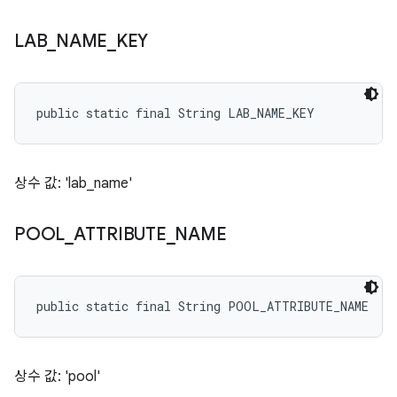
LAB
_
NAME
_
KEY
public static final String LAB_NAME_KEY
상수 값: 'lab_name'
POOL
_
ATTRIBUTE
_
NAME
public static final String POOL_ATTRIBUTE_NAME
상수 값: 'pool'