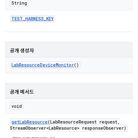
String
TEST
_
HARNESS
_
KEY
공개 생성자
Lab
Resource
Device
Monitor
()
공개 메서드
void
get
Lab
Resource
(Lab
Resource
Request request
,
Stream
Observer<Lab
Resource> response
Observer)