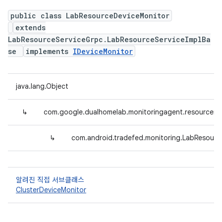
public class LabResourceDeviceMonitor
extends
LabResourceServiceGrpc.LabResourceServiceImplBa
se
implements
IDeviceMonitor
java.lang.Object
↳
com.google.dualhomelab.monitoringagent.resourcemo
↳
com.android.tradefed.monitoring.LabResourc
알려진 직접 서브클래스
ClusterDeviceMonitor