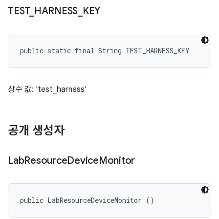
TEST
_
HARNESS
_
KEY
public static final String TEST_HARNESS_KEY
상수 값: 'test_harness'
공개 생성자
Lab
Resource
Device
Monitor
public LabResourceDeviceMonitor ()