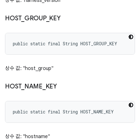
상수 값: 'harness_version'
HOST
_
GROUP
_
KEY
public static final String HOST_GROUP_KEY
상수 값: "host_group"
HOST
_
NAME
_
KEY
public static final String HOST_NAME_KEY
상수 값: "hostname"