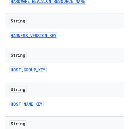
HARDWARE
_
REVISION
_
RESOURCE
_
NAME
String
HARNESS
_
VERSION
_
KEY
String
HOST
_
GROUP
_
KEY
String
HOST
_
NAME
_
KEY
String