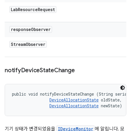
Lab
Resource
Request
response
Observer
Stream
Observer
notify
Device
State
Change
public void notifyDeviceStateChange (String serial,
DeviceAllocationState
 oldState, 

DeviceAllocationState
 newState)
기기 상태가 변경되었음을
IDeviceMonitor
에 알립니다. 모