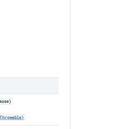
ause)
Throwable)