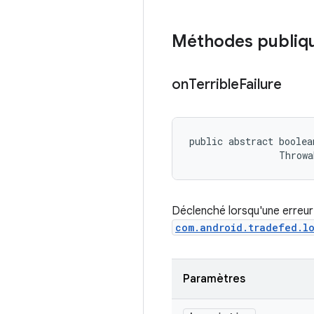
Méthodes publiq
on
Terrible
Failure
public abstract boolea
                Throwa
Déclenché lorsqu'une erreur
com.android.tradefed.l
Paramètres