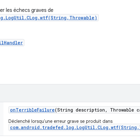
er les échecs graves de
og.LogUtil.CLog.wtf(String,Throwable)
ilHandler
on
Terrible
Failure
(String description
,
Throwable c
Déclenché lorsqu'une erreur grave se produit dans
com.android.tradefed.log.LogUtil.CLog.wtf(String,