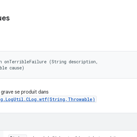
ues
n onTerribleFailure (String description, 

ble cause)
 grave se produit dans
og.LogUtil.CLog.wtf(String,Throwable)