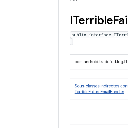
ITerrible
Fai
public interface ITerr
com.android.tradefed.log.ITe
Sous-classes indirectes co
TerribleFailureEmailHandler