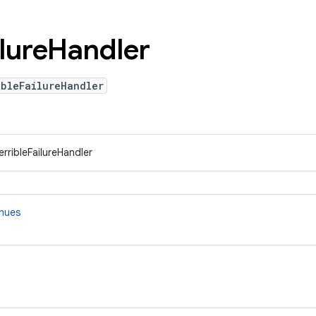
lure
Handler
ibleFailureHandler
rribleFailureHandler
nnues