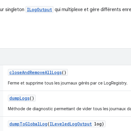
ur singleton
ILogOutput
qui multiplexe et gère différents enr
close
And
Remove
All
Logs
()
Ferme et supprime tous les journaux gérés par ce LogRegistry.
dump
Logs
()
Méthode de diagnostic permettant de vider tous les journaux da
dump
To
Global
Log
(
ILeveled
Log
Output
log)