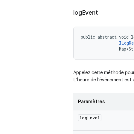
log
Event
public abstract void l
ILogRe
                Map<St
Appelez cette méthode pour 
L'heure de l'événement est
Paramètres
log
Level