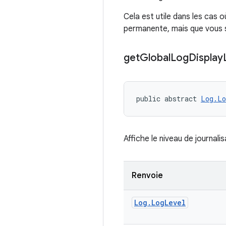
Cela est utile dans les cas 
permanente, mais que vous s
get
Global
Log
Display
public abstract 
Log.Lo
Affiche le niveau de journalis
Renvoie
Log
.
Log
Level