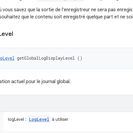
où vous savez que la sortie de l'enregistreur ne sera pas enregi
ouhaitez que le contenu soit enregistré quelque part et ne soi
Level
gLevel
 getGlobalLogDisplayLevel ()
ation actuel pour le journal global.
Log
Level
logLevel :
à utiliser