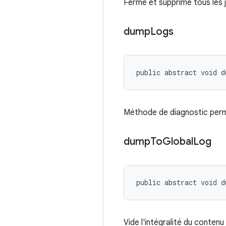
Ferme et supprime tous les 
dump
Logs
public abstract void 
Méthode de diagnostic perme
dump
To
Global
Log
public abstract void 
Vide l'intégralité du contenu