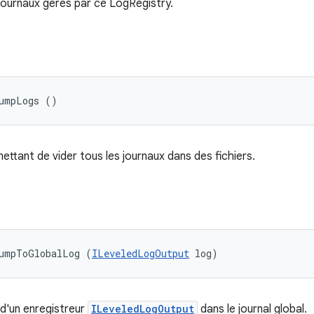
journaux gérés par ce LogRegistry.
dumpLogs ()
ttant de vider tous les journaux dans des fichiers.
dumpToGlobalLog (
ILeveledLogOutput
 log)
 d'un enregistreur
ILeveledLogOutput
dans le journal global.