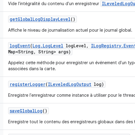
ILeveledLogO
Vide l'intégralité du contenu d'un enregistreur
get
Global
Log
Display
Level
()
Affiche le niveau de journalisation actuel pour le journal global.
log
Event
(
Log
.
Log
Level
log
Level
,
ILog
Registry
.
Even
Map<String
,
String> args)
Appelez cette méthode pour enregistrer un événement d'un type
associées dans la carte.
register
Logger
(
ILeveled
Log
Output
log)
Enregistre l'enregistreur comme instance à utiliser pour le threa
save
Global
Log
()
Enregistre tout le contenu des enregistreurs globaux dans des f