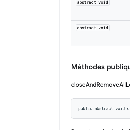
abstract void
abstract void
Méthodes publiq
close
And
Remove
All
L
public abstract void c