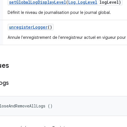
set
Global
Log
Display
Level
(
Log
.
Log
Level
log
Level)
Définit le niveau de journalisation pour le journal global.
unregister
Logger
()
Annule l'enregistrement de l'enregistreur actuel en vigueur pour 
ues
ogs
loseAndRemoveAllLogs ()