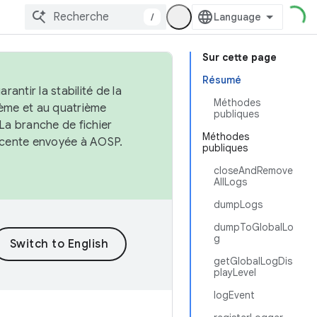
/
Sur cette page
Résumé
antir la stabilité de la
Méthodes
ème et au quatrième
publiques
 La branche de fichier
Méthodes
récente envoyée à AOSP.
publiques
closeAndRemove
AllLogs
dumpLogs
dumpToGlobalLo
g
getGlobalLogDis
playLevel
logEvent