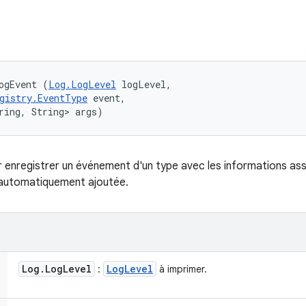
ogEvent (
Log.LogLevel
 logLevel, 

gistry.EventType
 event, 

ring, String> args)
enregistrer un événement d'un type avec les informations ass
 automatiquement ajoutée.
Log
.
Log
Level
Log
Level
:
à imprimer.