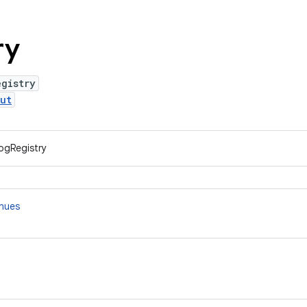
ry
egistry
ut
ogRegistry
nnues