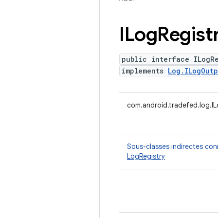
ILog
Regist
public interface ILogR
implements
Log.ILogOutp
com.android.tradefed.log.IL
Sous-classes indirectes co
LogRegistry