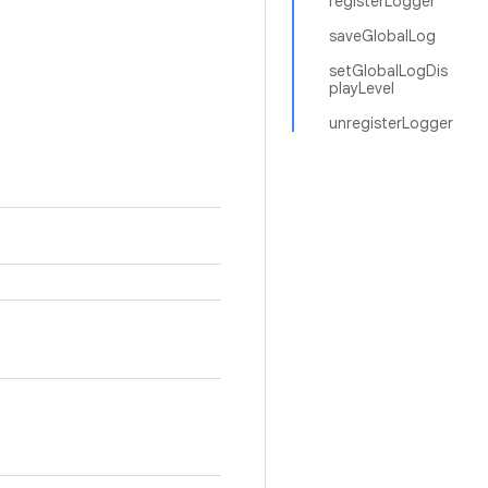
registerLogger
saveGlobalLog
setGlobalLogDis
playLevel
unregisterLogger