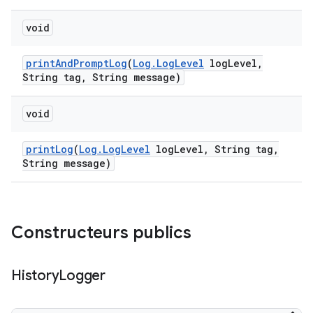
void
print
And
Prompt
Log
(
Log
.
Log
Level
log
Level
,
String tag
,
String message)
void
print
Log
(
Log
.
Log
Level
log
Level
,
String tag
,
String message)
Constructeurs publics
History
Logger