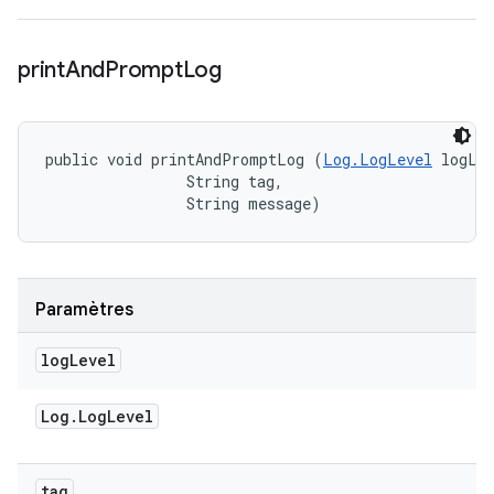
print
And
Prompt
Log
public void printAndPromptLog (
Log.LogLevel
 logLev
                String tag, 

                String message)
Paramètres
log
Level
Log
.
Log
Level
tag