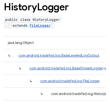
History
Logger
public class HistoryLogger
extends
FileLogger
java.lang.Object
↳
com.android.tradefed.log.BaseLeveledLogOutput
↳
com.android.tradefed.log.BaseStreamLogger
<
com
↳
com.android.tradefed.log.FileLogger
↳
com.android.tradefed.log.HistoryLo