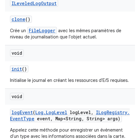
ILeveled
Log
Output
clone
()
FileLogger
Crée un
avec les mêmes paramètres de
niveau de journalisation que l'objet actuel.
void
init
()
Initialise le journal en créant les ressources d'E/S requises.
void
log
Event
(
Log
.
Log
Level
log
Level
,
ILog
Registry
.
Event
Type
event
,
Map<String
,
String> args)
Appelez cette méthode pour enregistrer un événement
d'un type avec les informations associées dans la carte.