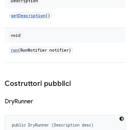
Description
get
Description
()
void
run
(Run
Notifier notifier)
Costruttori pubblici
Dry
Runner
public DryRunner (Description desc)