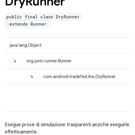
Dry
Runner
public final class DryRunner
extends Runner
java.lang.Object
↳
org.junit.runner.Runner
↳
com.android.tradefed.lite.DryRunner
Esegue prove di simulazione trasparenti anziché eseguirle
effettivamente.