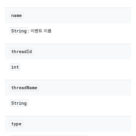
name
String
: 이벤트 이름
thread
Id
int
thread
Name
String
type