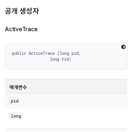
공개 생성자
Active
Trace
public ActiveTrace (long pid, 

                long tid)
매개변수
pid
long