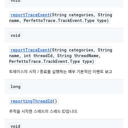
void
report
Trace
Event
(String categories
,
String
name
,
Perfetto
Trace
.
Track
Event
.
Type type)
void
report
Trace
Event
(String categories
,
String
name
,
int thread
Id
,
String thread
Name
,
Perfetto
Trace
.
Track
Event
.
Type type)
트레이스의 시작 / 종료를 실행하는 매우 기본적인 이벤트 보고
long
reporting
Thread
Id
()
추적을 시작한 스레드의 스레드 ID입니다.
void