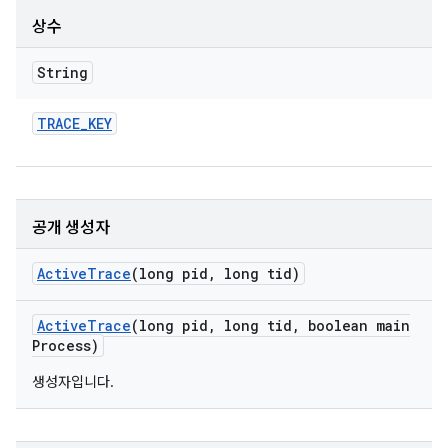
상수
String
TRACE
_
KEY
공개 생성자
Active
Trace
(long pid
,
long tid)
Active
Trace
(long pid
,
long tid
,
boolean main
Process)
생성자입니다.