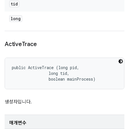
tid
long
Active
Trace
public ActiveTrace (long pid, 

                long tid, 

                boolean mainProcess)
생성자입니다.
매개변수