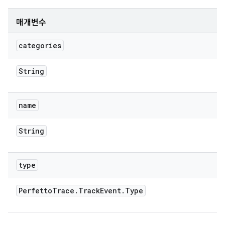
매개변수
categories
String
name
String
type
Perfetto
Trace
.
Track
Event
.
Type