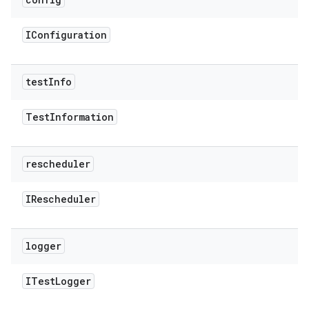
IConfiguration
test
Info
Test
Information
rescheduler
IRescheduler
logger
ITest
Logger