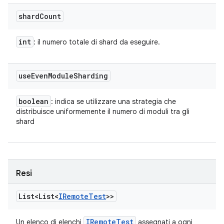
shard
Count
int
: il numero totale di shard da eseguire.
use
Even
Module
Sharding
boolean
: indica se utilizzare una strategia che
distribuisce uniformemente il numero di moduli tra gli
shard
Resi
List<List<
IRemote
Test
>>
IRemote
Test
Un elenco di elenchi
assegnati a ogni