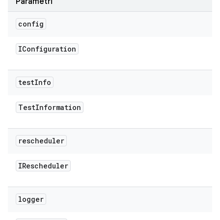
Parametri
config
IConfiguration
test
Info
Test
Information
rescheduler
IRescheduler
logger