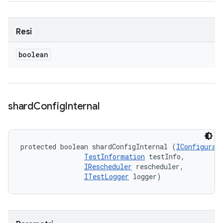
Resi
boolean
shard
Config
Internal
protected boolean shardConfigInternal (
IConfigurat
TestInformation
 testInfo, 

IRescheduler
 rescheduler, 

ITestLogger
 logger)