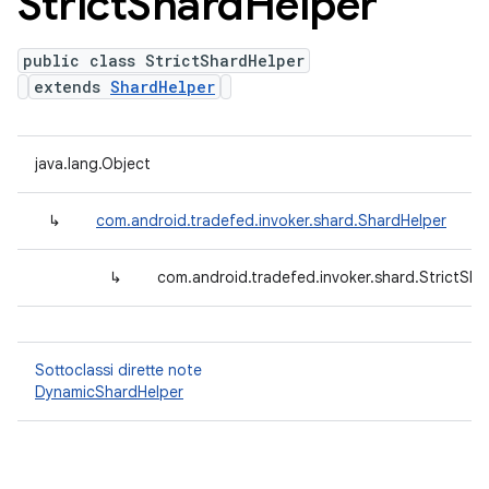
Strict
Shard
Helper
public class StrictShardHelper
extends
ShardHelper
java.lang.Object
↳
com.android.tradefed.invoker.shard.ShardHelper
↳
com.android.tradefed.invoker.shard.StrictSha
Sottoclassi dirette note
DynamicShardHelper