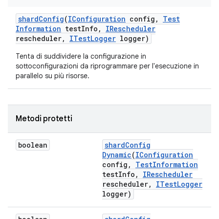
shard
Config
(
IConfiguration
config
,
Test
Information
test
Info
,
IRescheduler
rescheduler
,
ITest
Logger
logger)
Tenta di suddividere la configurazione in
sottoconfigurazioni da riprogrammare per l'esecuzione in
parallelo su più risorse.
Metodi protetti
boolean
shard
Config
Dynamic
(
IConfiguration
config
,
Test
Information
test
Info
,
IRescheduler
rescheduler
,
ITest
Logger
logger)