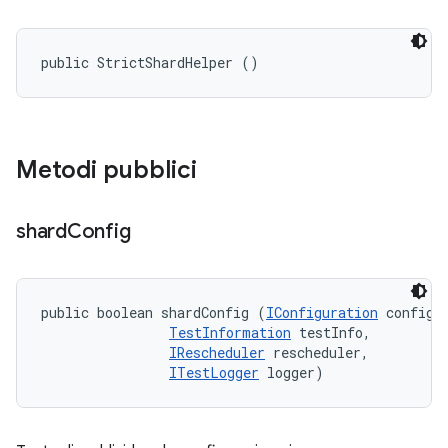
public StrictShardHelper ()
Metodi pubblici
shard
Config
public boolean shardConfig (
IConfiguration
 config, 
TestInformation
 testInfo, 

IRescheduler
 rescheduler, 

ITestLogger
 logger)