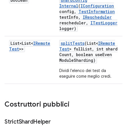
boolean
shard
Config
Internal
(
IConfiguration
config
,
Test
Information
test
Info
,
IRescheduler
rescheduler
,
ITest
Logger
logger)
List<List<
IRemote
split
Tests
(List<
IRemote
Test
>>
Test
> full
List
,
int shard
Count
,
boolean use
Even
Module
Sharding)
Dividi l'elenco dei test da
eseguire come meglio credi.
Costruttori pubblici
Strict
Shard
Helper