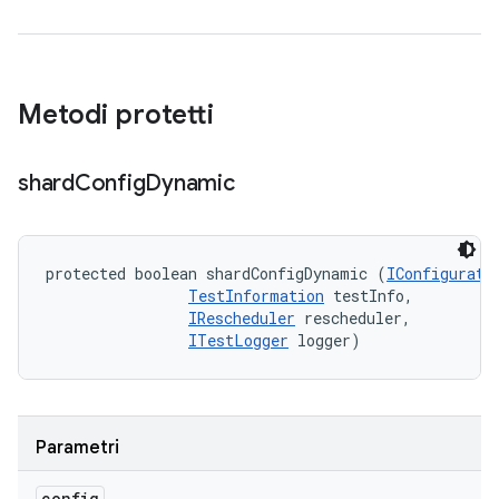
Metodi protetti
shard
Config
Dynamic
protected boolean shardConfigDynamic (
IConfigurati
TestInformation
 testInfo, 

IRescheduler
 rescheduler, 

ITestLogger
 logger)
Parametri
config