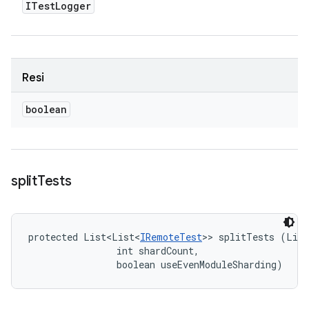
ITest
Logger
Resi
boolean
split
Tests
protected List<List<
IRemoteTest
>> splitTests (List
                int shardCount, 

                boolean useEvenModuleSharding)