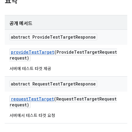
요약
공개 메서드
abstract Provide
Test
Target
Response
provide
Test
Target
(Provide
Test
Target
Request
request)
서버에 테스트 타겟 제공
abstract Request
Test
Target
Response
request
Test
Target
(Request
Test
Target
Request
request)
서버에서 테스트 타겟 요청