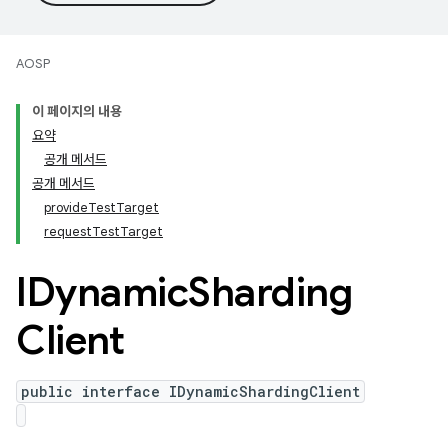
AOSP
이 페이지의 내용
요약
공개 메서드
공개 메서드
provideTestTarget
requestTestTarget
IDynamic
Sharding
Client
public interface IDynamicShardingClient