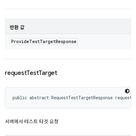
반환 값
Provide
Test
Target
Response
request
Test
Target
public abstract RequestTestTargetResponse requestT
서버에서 테스트 타겟 요청