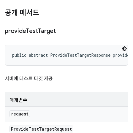
공개 메서드
provide
Test
Target
public abstract ProvideTestTargetResponse provideT
서버에 테스트 타겟 제공
매개변수
request
Provide
Test
Target
Request