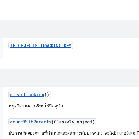
TF
_
OBJECTS
_
TRACKING
_
KEY
clear
Tracking
()
หยุดติดตามการเรียกใช้ปัจจุบัน
count
With
Parents
(Class<?> object)
นับการเกิดของคลาสที่กำหนดและคลาสระดับบนจนกว่าจะถึงอินเทอร์เฟซ 