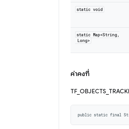
static void
static Map<String
,
Long>
ค่าคงที่
TF
_
OBJECTS
_
TRACK
public static final S