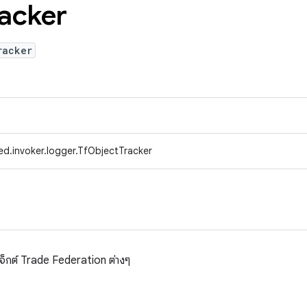
acker
racker
ed.invoker.logger.TfObjectTracker
บเจ็กต์ Trade Federation ต่างๆ