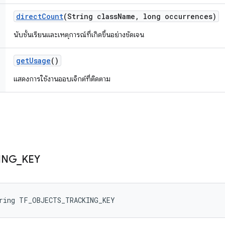
direct
Count
(String class
Name
,
long occurrences)
นับชั้นเรียนและเหตุการณ์ที่เกิดขึ้นอย่างชัดเจน
get
Usage
()
แสดงการใช้งานออบเจ็กต์ที่ติดตาม
ING
_
KEY
tring TF_OBJECTS_TRACKING_KEY