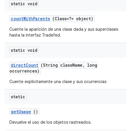
static void
count
With
Parents
(Class<?> object)
Cuente la aparición de una clase dada y sus superclases
hasta la interfaz Tradefed.
static void
direct
Count
(String class
Name
,
long
occurrences)
Cuente explícitamente una clase y sus ocurrencias
static
get
Usage
()
Devuelve el uso de los objetos rastreados.