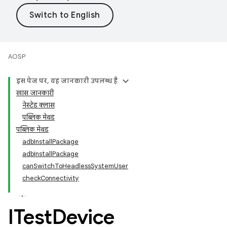
AOSP
इस पेज पर, यह जानकारी उपलब्ध है
खास जानकारी
नेस्टेड क्लास
पब्लिक मेथड
पब्लिक मेथड
adbInstallPackage
adbInstallPackage
canSwitchToHeadlessSystemUser
checkConnectivity
ITest
Device