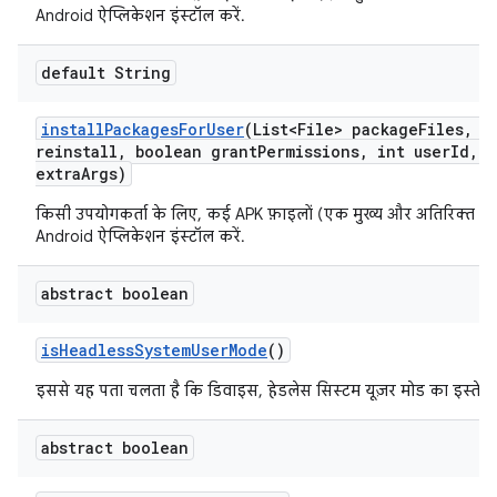
Android ऐप्लिकेशन इंस्टॉल करें.
default String
install
Packages
For
User
(List<File> package
Files
,
bo
reinstall
,
boolean grant
Permissions
,
int user
Id
,
S
extra
Args)
किसी उपयोगकर्ता के लिए, कई APK फ़ाइलों (एक मुख्य और अतिरिक्त स्प्
Android ऐप्लिकेशन इंस्टॉल करें.
abstract boolean
is
Headless
System
User
Mode
()
इससे यह पता चलता है कि डिवाइस, हेडलेस सिस्टम यूज़र मोड का इस्तेमाल
abstract boolean