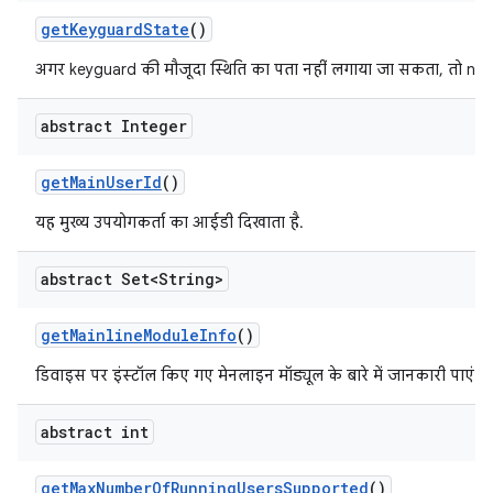
get
Keyguard
State
()
अगर keyguard की मौजूदा स्थिति का पता नहीं लगाया जा सकता, तो null 
abstract Integer
get
Main
User
Id
()
यह मुख्य उपयोगकर्ता का आईडी दिखाता है.
abstract Set<String>
get
Mainline
Module
Info
()
डिवाइस पर इंस्टॉल किए गए मेनलाइन मॉड्यूल के बारे में जानकारी पाएं.
abstract int
get
Max
Number
Of
Running
Users
Supported
()