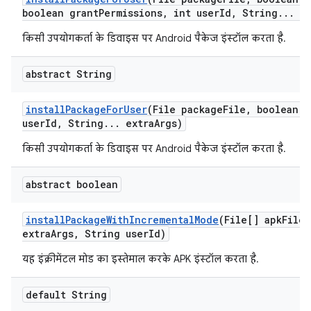
boolean grant
Permissions
,
int user
Id
,
String
.
.
.
ex
किसी उपयोगकर्ता के डिवाइस पर Android पैकेज इंस्टॉल करता है.
abstract String
install
Package
For
User
(File package
File
,
boolean r
user
Id
,
String
.
.
.
extra
Args)
किसी उपयोगकर्ता के डिवाइस पर Android पैकेज इंस्टॉल करता है.
abstract boolean
install
Package
With
Incremental
Mode
(File[] apk
Files
extra
Args
,
String user
Id)
यह इंक्रीमेंटल मोड का इस्तेमाल करके APK इंस्टॉल करता है.
default String