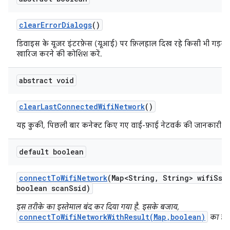
clear
Error
Dialogs
()
डिवाइस के यूज़र इंटरफ़ेस (यूआई) पर फ़िलहाल दिख रहे किसी भी गड़बड
खारिज करने की कोशिश करें.
abstract void
clear
Last
Connected
Wifi
Network
()
यह कुकी, पिछली बार कनेक्ट किए गए वाई-फ़ाई नेटवर्क की जानकारी मिटा
default boolean
connect
To
Wifi
Network
(Map<String
,
String> wifi
Ssi
boolean scan
Ssid)
इस तरीके का इस्तेमाल बंद कर दिया गया है. इसके बजाय,
connectToWifiNetworkWithResult(Map,boolean)
का इस्त