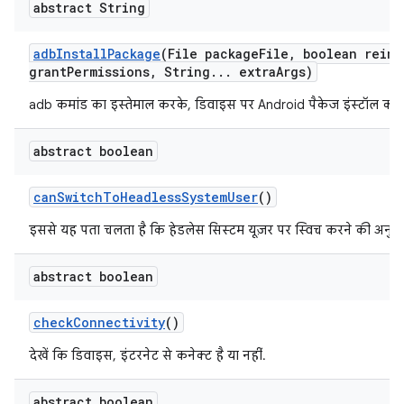
abstract String
adb
Install
Package
(File package
File
,
boolean reins
grant
Permissions
,
String
.
.
.
extra
Args)
adb कमांड का इस्तेमाल करके, डिवाइस पर Android पैकेज इंस्टॉल करें.
abstract boolean
can
Switch
To
Headless
System
User
()
इससे यह पता चलता है कि हेडलेस सिस्टम यूज़र पर स्विच करने की अनुमति
abstract boolean
check
Connectivity
()
देखें कि डिवाइस, इंटरनेट से कनेक्ट है या नहीं.
abstract boolean