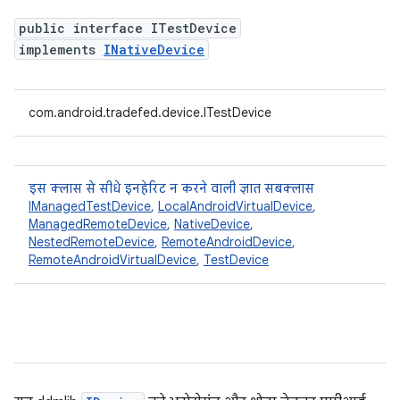
public interface ITestDevice
implements
INativeDevice
com.android.tradefed.device.ITestDevice
इस क्लास से सीधे इनहेरिट न करने वाली ज्ञात सबक्लास
IManagedTestDevice
,
LocalAndroidVirtualDevice
,
ManagedRemoteDevice
,
NativeDevice
,
NestedRemoteDevice
,
RemoteAndroidDevice
,
RemoteAndroidVirtualDevice
,
TestDevice