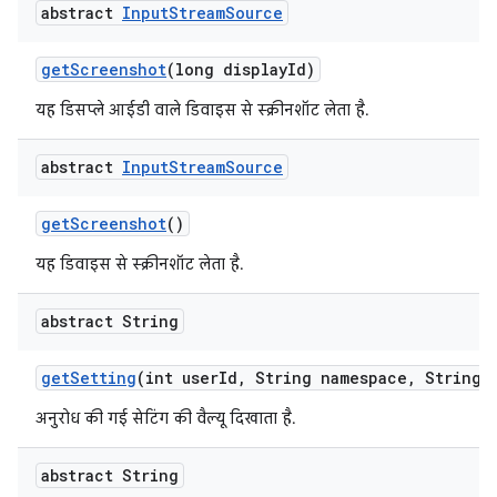
abstract
Input
Stream
Source
get
Screenshot
(long display
Id)
यह डिसप्ले आईडी वाले डिवाइस से स्क्रीनशॉट लेता है.
abstract
Input
Stream
Source
get
Screenshot
()
यह डिवाइस से स्क्रीनशॉट लेता है.
abstract String
get
Setting
(int user
Id
,
String namespace
,
String k
अनुरोध की गई सेटिंग की वैल्यू दिखाता है.
abstract String