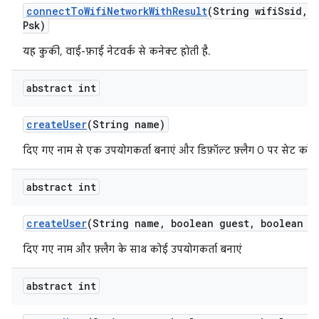
connect
To
Wifi
Network
With
Result
(String wifi
Ssid
,
S
Psk)
यह कुकी, वाई-फ़ाई नेटवर्क से कनेक्ट होती है.
abstract int
create
User
(String name)
दिए गए नाम से एक उपयोगकर्ता बनाएं और डिफ़ॉल्ट फ़्लैग 0 पर सेट करें.
abstract int
create
User
(String name
,
boolean guest
,
boolean ep
दिए गए नाम और फ़्लैग के साथ कोई उपयोगकर्ता बनाएं
abstract int