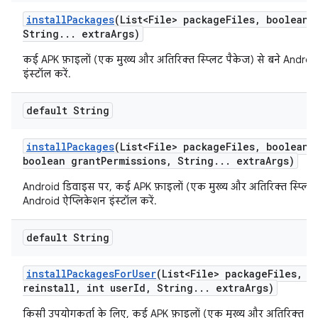
install
Packages
(List<File> package
Files
,
boolean r
String
.
.
.
extra
Args)
कई APK फ़ाइलों (एक मुख्य और अतिरिक्त स्प्लिट पैकेज) से बने Androi
इंस्टॉल करें.
default String
install
Packages
(List<File> package
Files
,
boolean r
boolean grant
Permissions
,
String
.
.
.
extra
Args)
Android डिवाइस पर, कई APK फ़ाइलों (एक मुख्य और अतिरिक्त स्प्लिट 
Android ऐप्लिकेशन इंस्टॉल करें.
default String
install
Packages
For
User
(List<File> package
Files
,
bo
reinstall
,
int user
Id
,
String
.
.
.
extra
Args)
किसी उपयोगकर्ता के लिए, कई APK फ़ाइलों (एक मुख्य और अतिरिक्त स्प्