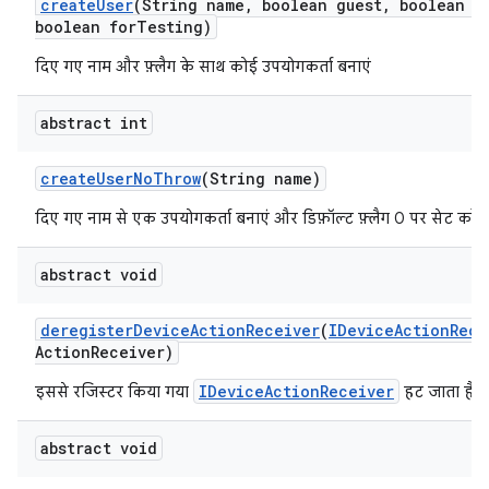
create
User
(String name
,
boolean guest
,
boolean e
boolean for
Testing)
दिए गए नाम और फ़्लैग के साथ कोई उपयोगकर्ता बनाएं
abstract int
create
User
No
Throw
(String name)
दिए गए नाम से एक उपयोगकर्ता बनाएं और डिफ़ॉल्ट फ़्लैग 0 पर सेट करें.
abstract void
deregister
Device
Action
Receiver
(
IDevice
Action
Rece
Action
Receiver)
IDeviceActionReceiver
इससे रजिस्टर किया गया
हट जाता है.
abstract void