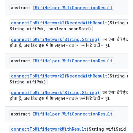
abstract
IWifi
Helper
.
Wifi
Connection
Result
connect
To
Wifi
Network
If
Needed
With
Result
(String wi
String wifi
Psk
,
boolean scan
Ssid)
connectToWifiNetwork(String,String)
का ऐसा वैरिएंट जो
होता है, जब डिवाइस में फ़िलहाल नेटवर्क कनेक्टिविटी न हो.
abstract
IWifi
Helper
.
Wifi
Connection
Result
connect
To
Wifi
Network
If
Needed
With
Result
(String wi
String wifi
Psk)
connectToWifiNetwork(String,String)
का ऐसा वैरिएंट जो
होता है, जब डिवाइस में फ़िलहाल नेटवर्क कनेक्टिविटी न हो.
abstract
IWifi
Helper
.
Wifi
Connection
Result
connect
To
Wifi
Network
With
Result
(String wifi
Ssid
,
S