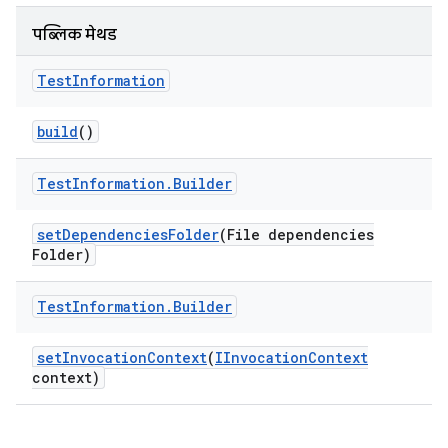
पब्लिक मेथड
Test
Information
build
()
Test
Information
.
Builder
set
Dependencies
Folder
(File dependencies
Folder)
Test
Information
.
Builder
set
Invocation
Context
(
IInvocation
Context
context)