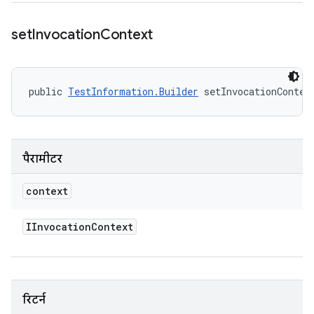
set
Invocation
Context
public 
TestInformation.Builder
 setInvocationContex
पैरामीटर
context
IInvocation
Context
रिटर्न