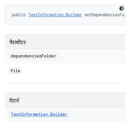
public 
TestInformation.Builder
 setDependenciesFold
पैरामीटर
dependencies
Folder
File
रिटर्न
Test
Information
.
Builder