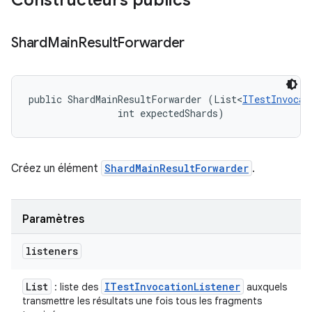
Constructeurs publics
Shard
Main
Result
Forwarder
public ShardMainResultForwarder (List<
ITestInvocat
                int expectedShards)
Créez un élément
ShardMainResultForwarder
.
Paramètres
listeners
List
ITest
Invocation
Listener
: liste des
auxquels
transmettre les résultats une fois tous les fragments