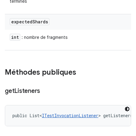
terminés
expected
Shards
int
: nombre de fragments
Méthodes publiques
get
Listeners
public List<
ITestInvocationListener
> getListeners 