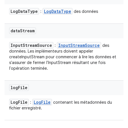
Log
Data
Type
Log
Data
Type
:
des données
data
Stream
Input
Stream
Source
Input
Stream
Source
:
des
données. Les implémenteurs doivent appeler
createInputStream pour commencer à lire les données et
s'assurer de fermer l'InputStream résultant une fois
l'opération terminée.
log
File
Log
File
Log
File
:
contenant les métadonnées du
fichier enregistré.