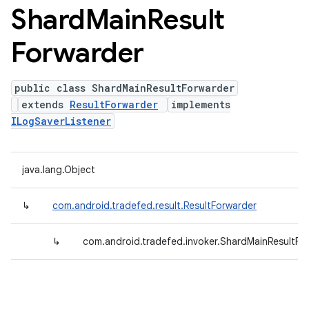
Shard
Main
Result
Forwarder
public class ShardMainResultForwarder
extends
ResultForwarder
implements
ILogSaverListener
java.lang.Object
↳
com.android.tradefed.result.ResultForwarder
↳
com.android.tradefed.invoker.ShardMainResultFo