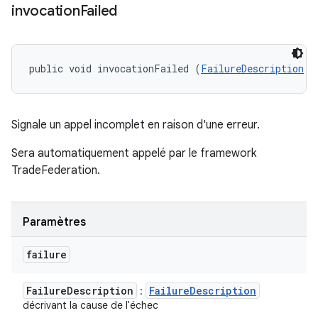
invocation
Failed
public void invocationFailed (
FailureDescription
 f
Signale un appel incomplet en raison d'une erreur.
Sera automatiquement appelé par le framework
TradeFederation.
Paramètres
failure
Failure
Description
Failure
Description
:
décrivant la cause de l'échec