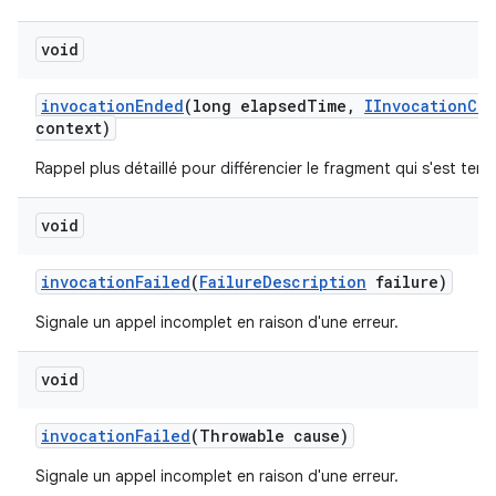
void
invocation
Ended
(long elapsed
Time
,
IInvocation
Con
context)
Rappel plus détaillé pour différencier le fragment qui s'est term
void
invocation
Failed
(
Failure
Description
failure)
Signale un appel incomplet en raison d'une erreur.
void
invocation
Failed
(Throwable cause)
Signale un appel incomplet en raison d'une erreur.