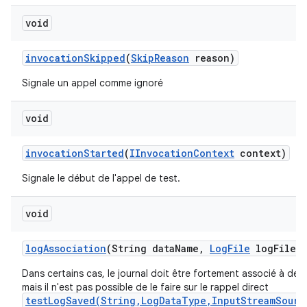
void
invocation
Skipped
(
Skip
Reason
reason)
Signale un appel comme ignoré
void
invocation
Started
(
IInvocation
Context
context)
Signale le début de l'appel de test.
void
log
Association
(String data
Name
,
Log
File
log
File)
Dans certains cas, le journal doit être fortement associé à des 
mais il n'est pas possible de le faire sur le rappel direct
testLogSaved(String,LogDataType,InputStreamSourc