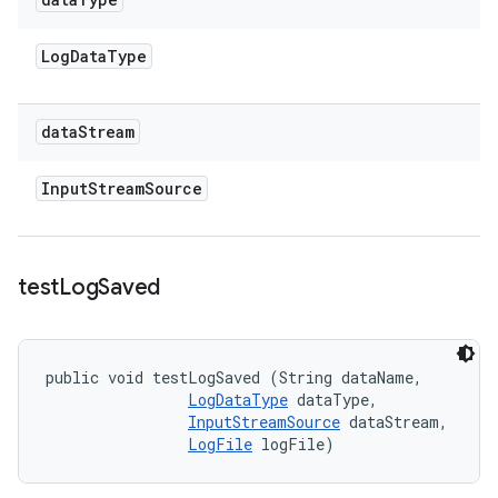
Log
Data
Type
data
Stream
Input
Stream
Source
test
Log
Saved
public void testLogSaved (String dataName, 

LogDataType
 dataType, 

InputStreamSource
 dataStream, 

LogFile
 logFile)