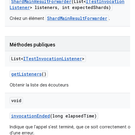
Shard
Main
Result
Forwarder
(List<
ITest
Invocation
Listener
> listeners
,
int expected
Shards)
ShardMainResultForwarder
Créez un élément
.
Méthodes publiques
List<
ITest
Invocation
Listener
>
get
Listeners
()
Obtenir la liste des écouteurs
void
invocation
Ended
(long elapsed
Time)
Indique que l'appel s'est terminé, que ce soit correctement ou 
d'une erreur.