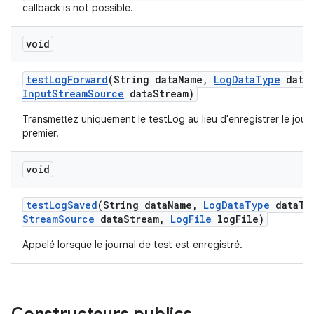
callback is not possible.
void
test
Log
Forward
(String data
Name
,
Log
Data
Type
data
Input
Stream
Source
data
Stream)
Transmettez uniquement le testLog au lieu d'enregistrer le jour
premier.
void
test
Log
Saved
(String data
Name
,
Log
Data
Type
data
Ty
Stream
Source
data
Stream
,
Log
File
log
File)
Appelé lorsque le journal de test est enregistré.