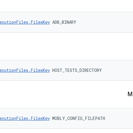
ecutionFiles.FilesKey
 ADB_BINARY
ecutionFiles.FilesKey
 HOST_TESTS_DIRECTORY
ecutionFiles.FilesKey
 MOBLY_CONFIG_FILEPATH