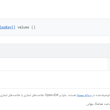
lesKey[]
 values ()
ی توصیف‌شده در
پروانه محتوا
هستند. جاوا و OpenJDK علامت‌های تجاری یا علامت‌های تجاری ثبت‌شده Oracle و/یا وابسته‌های آن هستند.