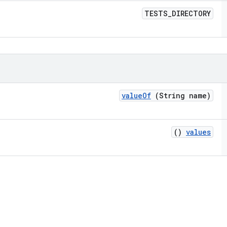
TESTS
_
DIRECTORY
value
Of
(String name)
()
values