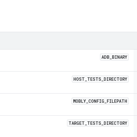
ADB
_
BINARY
HOST
_
TESTS
_
DIRECTORY
MOBLY
_
CONFIG
_
FILEPATH
TARGET
_
TESTS
_
DIRECTORY