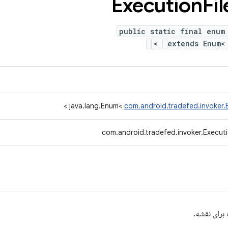
Execution
Fil
public static final enum
>
extends Enum
>
java.lang.Enum<
com.android.tradefed.invoker.E
com.android.tradefed.invoker.Executio
برای نقشه.