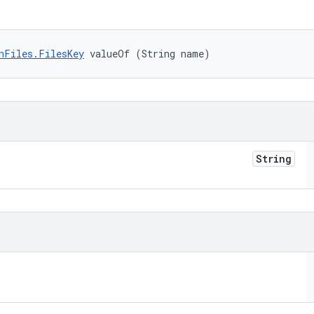
nFiles.FilesKey
 valueOf (String name)
String