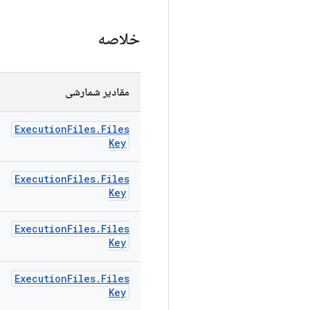
خلاصه
مقادیر شمارشی
Execution
Files
.
Files
Key
Execution
Files
.
Files
Key
Execution
Files
.
Files
Key
Execution
Files
.
Files
Key