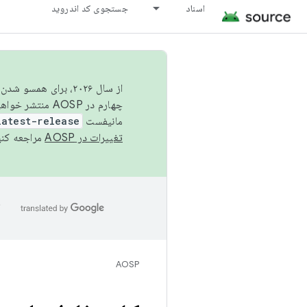
اسناد
جستجوی کد اندروید
از سال ۲۰۲۶، برای ه
چهارم در AOSP منتشر خواهیم کرد. برای ساخت و مشارکت در AOSP،
مانیفست
latest-release
تغییرات در AOSP
مراجعه کنی
ا
AOSP