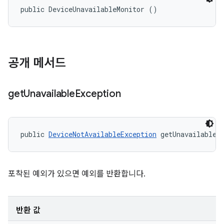
public DeviceUnavailableMonitor ()
공개 메서드
get
Unavailable
Exception
public 
DeviceNotAvailableException
 getUnavailableE
포착된 예외가 있으면 예외를 반환합니다.
반환 값