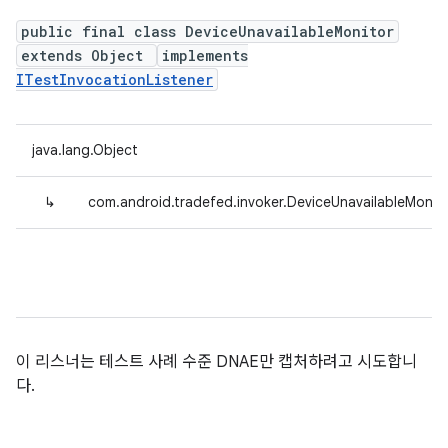
public final class DeviceUnavailableMonitor
extends Object
implements
ITestInvocationListener
java.lang.Object
↳
com.android.tradefed.invoker.DeviceUnavailableMonit
이 리스너는 테스트 사례 수준 DNAE만 캡처하려고 시도합니
다.