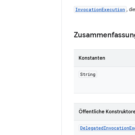
InvocationExecution
, d
Zusammenfassun
Konstanten
String
Öffentliche Konstruktor
Delegated
Invocation
Ex