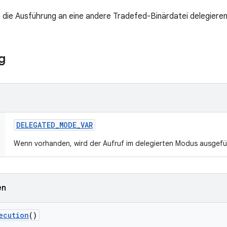
ie die Ausführung an eine andere Tradefed-Binärdatei delegieren
g
DELEGATED
_
MODE
_
VAR
Wenn vorhanden, wird der Aufruf im delegierten Modus ausgefü
en
ecution
()