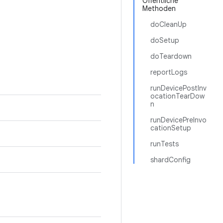
Öffentliche
Methoden
doCleanUp
doSetup
doTeardown
reportLogs
runDevicePostInv
ocationTearDow
n
runDevicePreInvo
cationSetup
runTests
shardConfig