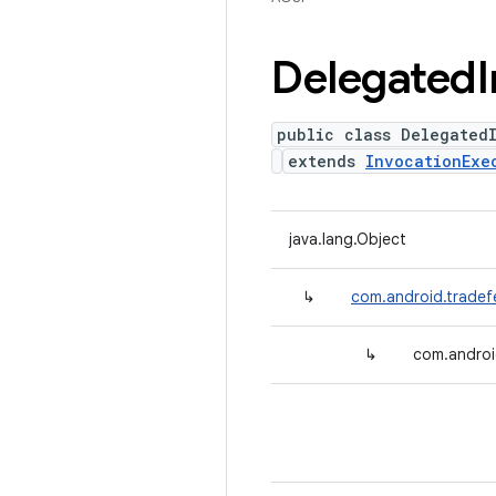
Delegated
public class Delegated
extends
InvocationExe
java.lang.Object
↳
com.android.tradef
↳
com.androi