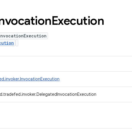
Invocation
Execution
InvocationExecution
cution
ed.invoker.InvocationExecution
d.tradefed.invoker.DelegatedInvocationExecution