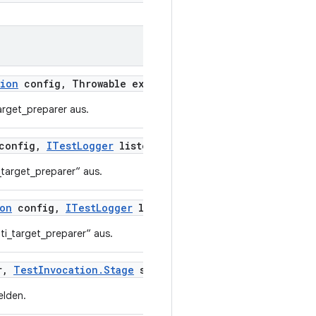
tion
config
,
Throwable exception)
arget_preparer aus.
onfig
,
ITest
Logger
listener)
_target_preparer“ aus.
ion
config
,
ITest
Logger
logger
,
Throwable exception)
ti_target_preparer“ aus.
r
,
Test
Invocation
.
Stage
stage)
elden.