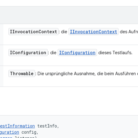
IInvocation
Context
IInvocation
Context
: die
des Aufr
IConfiguration
IConfiguration
: die
dieses Testlaufs.
Throwable
: Die ursprüngliche Ausnahme, die beim Ausführen
estInformation
 testInfo, 

guration
 config, 
