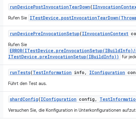
run
Device
Post
Invocation
Tear
Down
(
IInvocation
Conte
ITestDevice.postInvocationTearDown(Throw
Rufen Sie
run
Device
Pre
Invocation
Setup
(
IInvocation
Context
co
Rufen Sie
ERROR(ITestDevice.preInvocationSetup(IBuildInfo)
ITestDevice.preInvocationSetup(IBuildInfo))
für jede
run
Tests
(
Test
Information
info
,
IConfiguration
con
Führt den Test aus.
shard
Config
(
IConfiguration
config
,
Test
Informatio
Versuchen Sie, die Konfiguration in Unterkonfigurationen aufzu