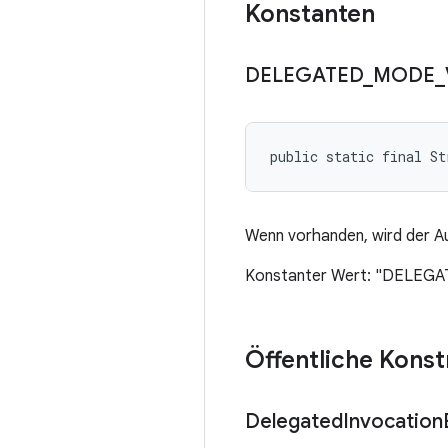
Konstanten
DELEGATED
_
MODE
_
public static final St
Wenn vorhanden, wird der Au
Konstanter Wert: "DELE
Öffentliche Kons
Delegated
Invocation