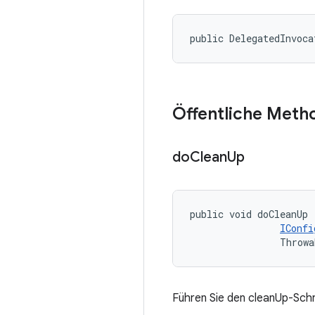
public DelegatedInvoca
Öffentliche Meth
do
Clean
Up
public void doCleanUp 
IConfi
                Throwa
Führen Sie den cleanUp-Schr