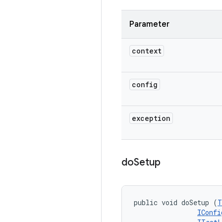
Parameter
context
config
exception
do
Setup
public void doSetup (
T
IConfi