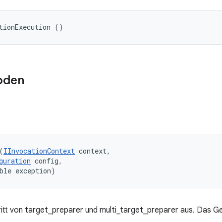
tionExecution ()
oden
(
IInvocationContext
 context, 

guration
 config, 

ble exception)
itt von target_preparer und multi_target_preparer aus. Das Ger