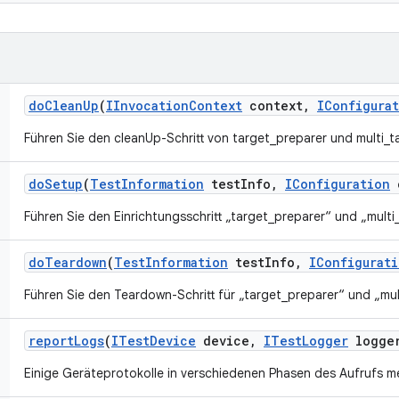
do
Clean
Up
(
IInvocation
Context
context
,
IConfigura
Führen Sie den cleanUp-Schritt von target_preparer und multi_t
do
Setup
(
Test
Information
test
Info
,
IConfiguration
c
Führen Sie den Einrichtungsschritt „target_preparer“ und „multi
do
Teardown
(
Test
Information
test
Info
,
IConfigurat
Führen Sie den Teardown-Schritt für „target_preparer“ und „mul
report
Logs
(
ITest
Device
device
,
ITest
Logger
logge
Einige Geräteprotokolle in verschiedenen Phasen des Aufrufs m