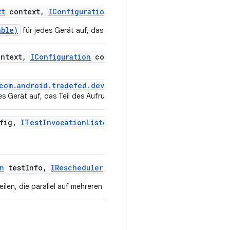
xt
context
,
IConfiguration
config
,
Throwable exceptio
able)
für jedes Gerät auf, das Teil des Aufrufs ist.
ntext
,
IConfiguration
config
,
ITest
Logger
logger)
/com.android.tradefed.device.ITestDevice#preInvocatio
s Gerät auf, das Teil des Aufrufs ist.
fig
,
ITest
Invocation
Listener
listener)
n
test
Info
,
IRescheduler
rescheduler
,
ITest
Logger
log
teilen, die parallel auf mehreren Ressourcen ausgeführt werden könn