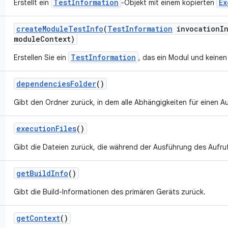
TestInformation
Ex
Erstellt ein
-Objekt mit einem kopierten
create
Module
Test
Info
(
Test
Information
invocation
I
module
Context)
TestInformation
Erstellen Sie ein
, das ein Modul und keinen 
dependencies
Folder
()
Gibt den Ordner zurück, in dem alle Abhängigkeiten für einen Au
execution
Files
()
Gibt die Dateien zurück, die während der Ausführung des Aufru
get
Build
Info
()
Gibt die Build-Informationen des primären Geräts zurück.
get
Context
()