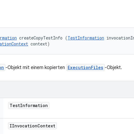
rmation
 createCopyTestInfo (
TestInformation
 invocationIn
ationContext
 context)
on
-Objekt mit einem kopierten
ExecutionFiles
-Objekt.
Test
Information
IInvocation
Context