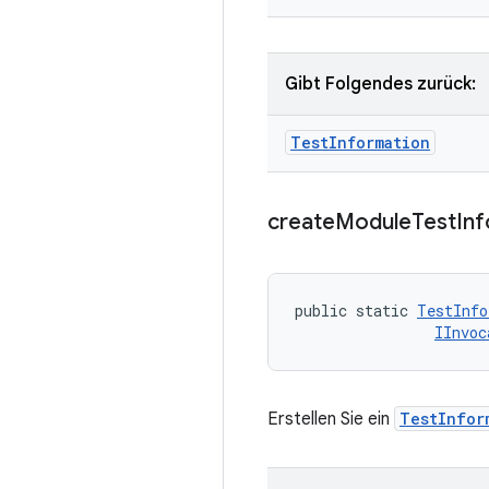
Gibt Folgendes zurück:
Test
Information
create
Module
Test
Inf
public static 
TestInfo
IInvoc
Erstellen Sie ein
TestInfor