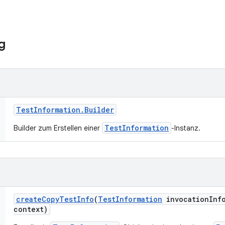
g
Test
Information
.
Builder
TestInformation
Builder zum Erstellen einer
-Instanz.
create
Copy
Test
Info
(
Test
Information
invocation
Inf
context)