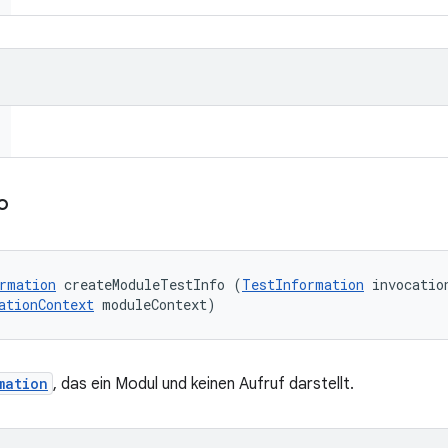
o
rmation
 createModuleTestInfo (
TestInformation
 invocation
ationContext
 moduleContext)
mation
, das ein Modul und keinen Aufruf darstellt.