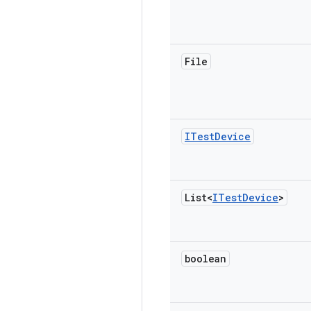
File
ITest
Device
List<
ITest
Device
>
boolean