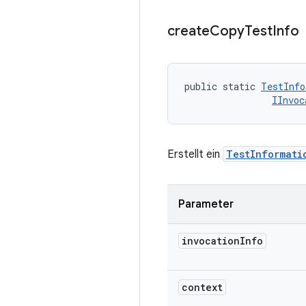
create
Copy
Test
Info
public static 
TestInfo
IInvoc
Erstellt ein
TestInformati
Parameter
invocation
Info
context