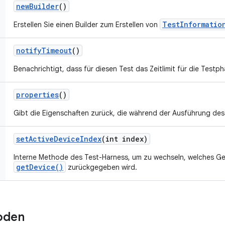
new
Builder
()
TestInformatio
Erstellen Sie einen Builder zum Erstellen von
notify
Timeout
()
Benachrichtigt, dass für diesen Test das Zeitlimit für die Testp
properties
()
Gibt die Eigenschaften zurück, die während der Ausführung des
set
Active
Device
Index
(int index)
Interne Methode des Test-Harness, um zu wechseln, welches Ge
getDevice()
zurückgegeben wird.
oden