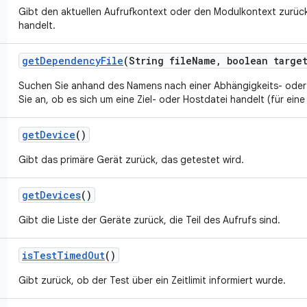
Gibt den aktuellen Aufrufkontext oder den Modulkontext zurück
handelt.
get
Dependency
File
(String file
Name
,
boolean targe
Suchen Sie anhand des Namens nach einer Abhängigkeits- oder
Sie an, ob es sich um eine Ziel- oder Hostdatei handelt (für eine
get
Device
()
Gibt das primäre Gerät zurück, das getestet wird.
get
Devices
()
Gibt die Liste der Geräte zurück, die Teil des Aufrufs sind.
is
Test
Timed
Out
()
Gibt zurück, ob der Test über ein Zeitlimit informiert wurde.