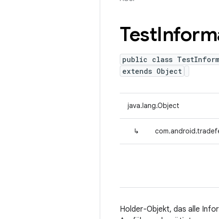
Test
Inform
public class TestInfor
extends Object
java.lang.Object
↳
com.android.tradefe
Holder-Objekt, das alle Info