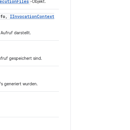
ecutionFiles
-Objekt.
nfo
,
IInvocation
Context
Aufruf darstellt.
fruf gespeichert sind.
fs generiert wurden.