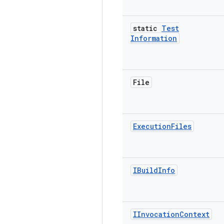
static
Test
Information
File
Execution
Files
IBuild
Info
IInvocation
Context