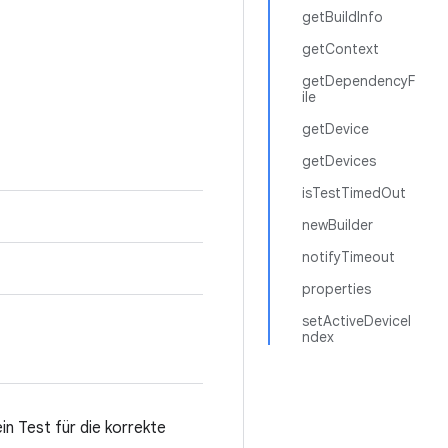
getBuildInfo
getContext
getDependencyF
ile
getDevice
getDevices
isTestTimedOut
newBuilder
notifyTimeout
properties
setActiveDeviceI
ndex
in Test für die korrekte