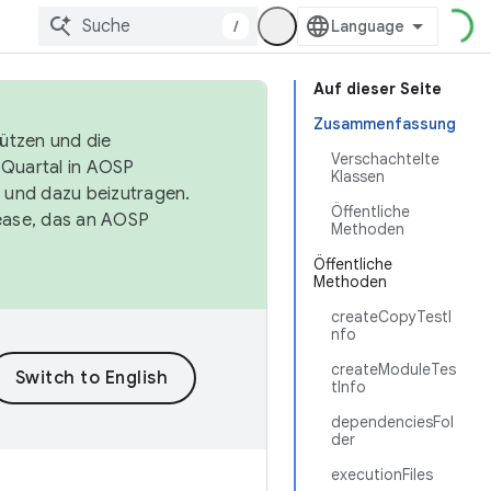
/
Auf dieser Seite
Zusammenfassung
tützen und die
Verschachtelte
. Quartal in AOSP
Klassen
 und dazu beizutragen.
Öffentliche
ease, das an AOSP
Methoden
Öffentliche
Methoden
createCopyTestI
nfo
createModuleTes
tInfo
dependenciesFol
der
executionFiles