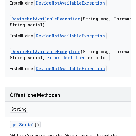
DeviceNotAvailableException
Erstellt eine
.
Device
Not
Available
Exception
(String msg
,
Throwable
String serial)
DeviceNotAvailableException
Erstellt eine
.
Device
Not
Available
Exception
(String msg
,
Throwable
String serial
,
Error
Identifier
error
Id)
DeviceNotAvailableException
Erstellt eine
.
Öffentliche Methoden
String
get
Serial
()
Gibt die Seriennummer des Geräts zurück, das mit der