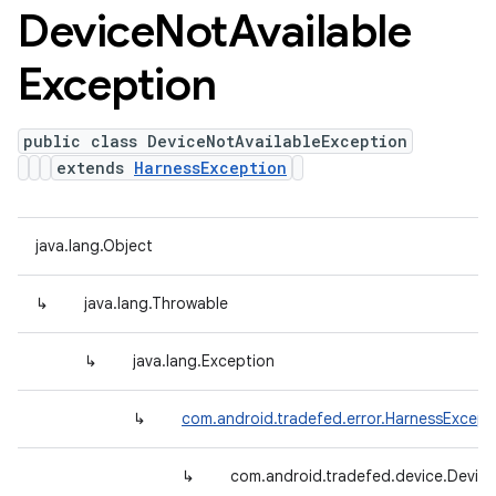
Device
Not
Available
Exception
public class DeviceNotAvailableException
extends
HarnessException
java.lang.Object
↳
java.lang.Throwable
↳
java.lang.Exception
↳
com.android.tradefed.error.HarnessExcept
↳
com.android.tradefed.device.Device