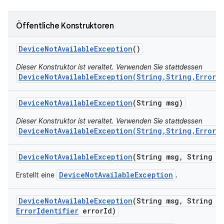
Öffentliche Konstruktoren
Device
Not
Available
Exception
()
Dieser Konstruktor ist veraltet. Verwenden Sie stattdessen
DeviceNotAvailableException(String,String,ErrorI
Device
Not
Available
Exception
(String msg)
Dieser Konstruktor ist veraltet. Verwenden Sie stattdessen
DeviceNotAvailableException(String,String,ErrorI
Device
Not
Available
Exception
(String msg
,
String se
DeviceNotAvailableException
Erstellt eine
.
Device
Not
Available
Exception
(String msg
,
String se
Error
Identifier
error
Id)