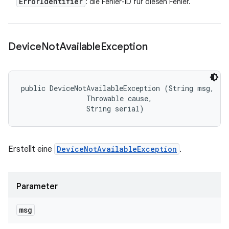
Error
Identifier
: die Fehler-ID für diesen Fehler.
Device
Not
Available
Exception
public DeviceNotAvailableException (String msg, 

                Throwable cause, 

                String serial)
Erstellt eine
DeviceNotAvailableException
.
Parameter
msg