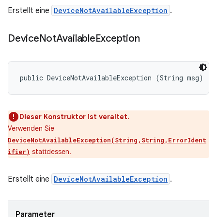
Erstellt eine
DeviceNotAvailableException
.
Device
Not
Available
Exception
public DeviceNotAvailableException (String msg)
Dieser Konstruktor ist veraltet.
Verwenden Sie
DeviceNotAvailableException(String,String,ErrorIdent
stattdessen.
ifier)
Erstellt eine
DeviceNotAvailableException
.
Parameter