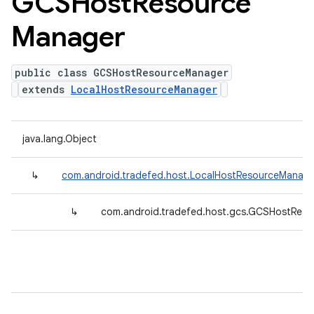
GCSHost
Resource
Manager
public class GCSHostResourceManager
extends
LocalHostResourceManager
java.lang.Object
↳
com.android.tradefed.host.LocalHostResourceManage
↳
com.android.tradefed.host.gcs.GCSHostRes