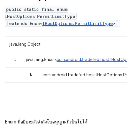
public static final enum
IHostOptions.PermitLimitType
extends Enum<
IHostOptions.PermitLimitType
>
java.lang.Object
↳
java.lang.Enum<
com.android.tradefed.host.IHostOptio
↳
com.android.tradefed.host.IHostOptions.Perm
Enum ที่อธิบายตัวจำกัดใบอนุญาตที่เป็นไปได้