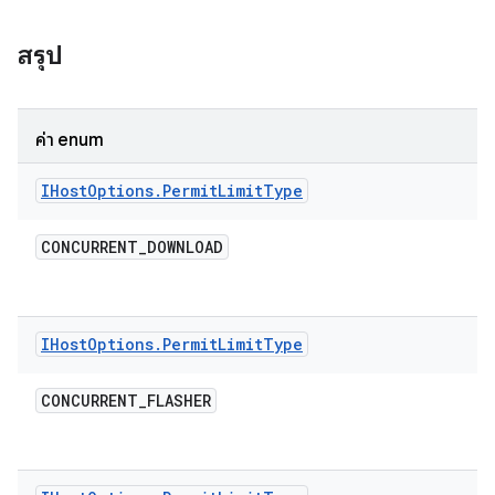
สรุป
ค่า enum
IHost
Options
.
Permit
Limit
Type
CONCURRENT
_
DOWNLOAD
IHost
Options
.
Permit
Limit
Type
CONCURRENT
_
FLASHER