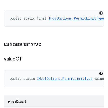
public static final 
IHostOptions.PermitLimitType
 C
เมธอดสาธารณะ
value
Of
public static 
IHostOptions.PermitLimitType
 valueO
พารามิเตอร์