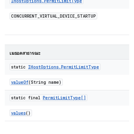
IHost
Options
.
Permit
Limit
Type
CONCURRENT
_
VIRTUAL
_
DEVICE
_
STARTUP
เมธอดสาธารณะ
static
IHost
Options
.
Permit
Limit
Type
value
Of
(String name)
static final
Permit
Limit
Type[]
values
()