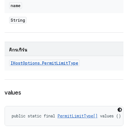
name
String
คิกรีเทิร์น
IHost
Options
.
Permit
Limit
Type
values
public static final 
PermitLimitType[]
 values ()