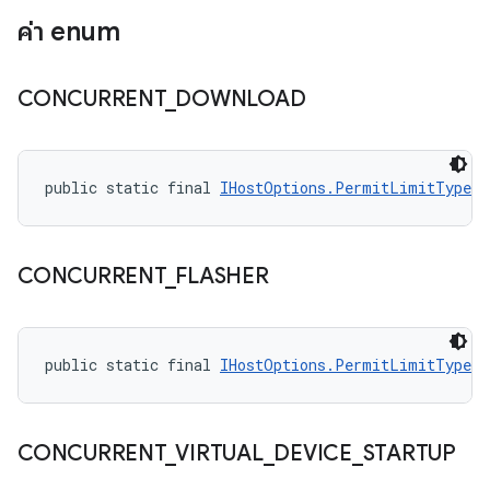
ค่า enum
CONCURRENT
_
DOWNLOAD
public static final 
IHostOptions.PermitLimitType
 C
CONCURRENT
_
FLASHER
public static final 
IHostOptions.PermitLimitType
 C
CONCURRENT
_
VIRTUAL
_
DEVICE
_
STARTUP