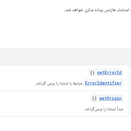
استثناء هارنس پیاده سازی خواهد شد.
()
get
Error
Id
ErrorIdentifier
مرتبط با استثنا را برمی گرداند.
()
get
Origin
مبدأ استثنا را برمی‌گرداند.