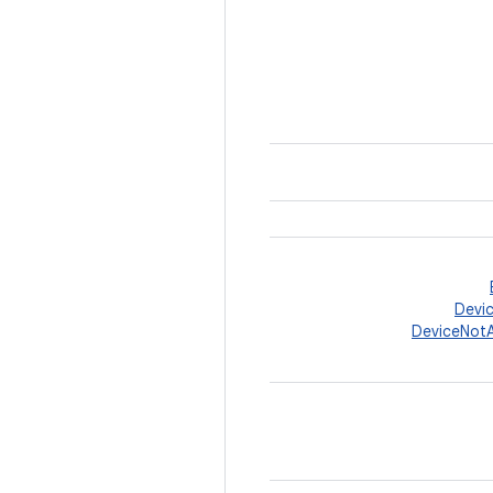
Devic
DeviceNotA