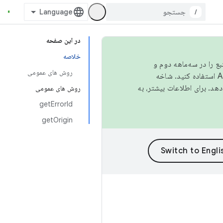
/
در این صفحه
خلاصه
نبع را در سه‌ماهه دوم و
روش های عمومی
استفاده کنید. شاخه
روش های عمومی
getErrorId
getOrigin