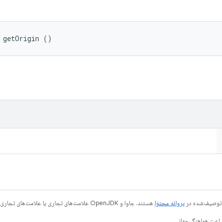
 getOrigin ()
ی توصیف‌شده در
پروانه محتوا
هستند. جاوا و OpenJDK علامت‌های تجاری یا علامت‌های تجاری ثبت‌شده Oracle و/یا وابسته‌های آن هستند.