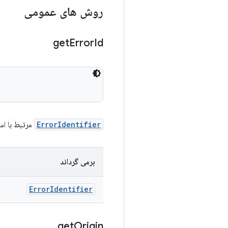
روش های عمومی
get
Error
Id
ErrorIdentifier
مرتبط با است
برمی گرداند
Error
Identifier
get
Origin