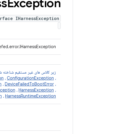
ss
Exception
rface IHarnessException
fed.error.IHarnessException
زیر کلاس های غیر مستقیم شناخته ش
on
،
ConfigurationException
،
n
،
DeviceFailedToBootError
،
xception
،
HarnessException
،
n
،
HarnessRuntimeException