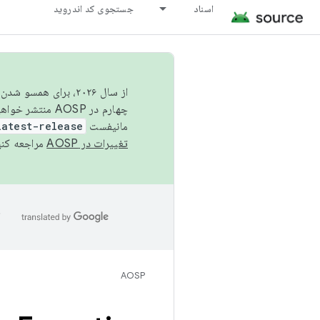
اسناد
جستجوی کد اندروید
از سال ۲۰۲۶، برای ه
چهارم در AOSP منتشر خواهیم کرد. برای ساخت و مشارکت در AOSP،
مانیفست
latest-release
تغییرات در AOSP
مراجعه کنی
ا
AOSP