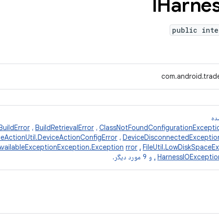
IHarne
public inte
com.android.trade
ده
BuildError
،
BuildRetrievalError
،
ClassNotFoundConfigurationExcepti
eActionUtil.DeviceActionConfigError
،
DeviceDisconnectedExceptio
vailableExceptionException.Exception
rror
،
FileUtil.LowDiskSpaceE
HarnessIOExceptio
،
و 9 مورد دیگر.