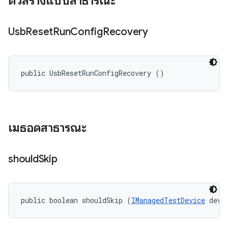
ตัวสร้างแบบสาธารณะ
Usb
Reset
Run
Config
Recovery
public UsbResetRunConfigRecovery ()
เมธอดสาธารณะ
should
Skip
public boolean shouldSkip (
IManagedTestDevice
 devi