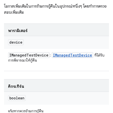
โอกาสเพิ่มเติมในการข้ามการกู้คืนในอุปกรณ์หนึ่งๆ โดยทำการตรวจ
สอบเพิ่มเติม
พารามิเตอร์
device
IManaged
Test
Device
IManaged
Test
Device
:
ที่ได้รับ
การพิจารณาให้กู้คืน
คิกรีเทิร์น
boolean
จริงหากควรข้ามการกู้คืน