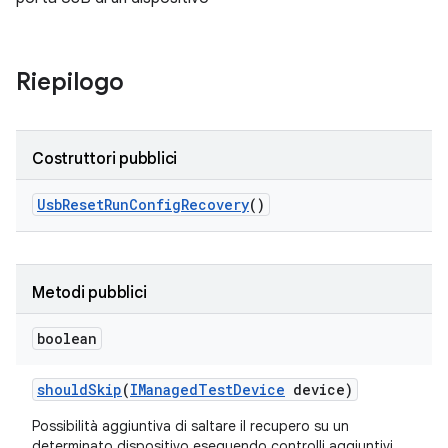
Riepilogo
Costruttori pubblici
Usb
Reset
Run
Config
Recovery
()
Metodi pubblici
boolean
should
Skip
(
IManaged
Test
Device
device)
Possibilità aggiuntiva di saltare il recupero su un
determinato dispositivo eseguendo controlli aggiuntivi.