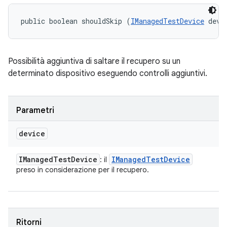
public boolean shouldSkip (
IManagedTestDevice
 devi
Possibilità aggiuntiva di saltare il recupero su un
determinato dispositivo eseguendo controlli aggiuntivi.
Parametri
device
IManaged
Test
Device
IManaged
Test
Device
: il
preso in considerazione per il recupero.
Ritorni