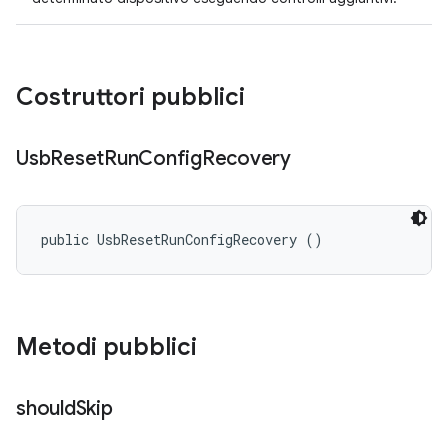
Costruttori pubblici
Usb
Reset
Run
Config
Recovery
public UsbResetRunConfigRecovery ()
Metodi pubblici
should
Skip