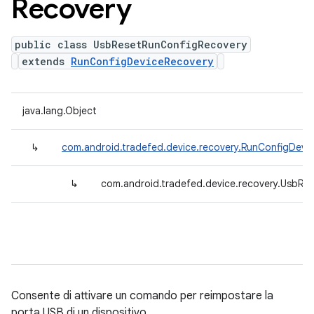
Recovery
public class UsbResetRunConfigRecovery
extends
RunConfigDeviceRecovery
java.lang.Object
↳
com.android.tradefed.device.recovery.RunConfigDevi
↳
com.android.tradefed.device.recovery.UsbRe
Consente di attivare un comando per reimpostare la
porta USB di un dispositivo