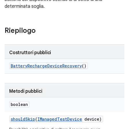
determinata soglia.
Riepilogo
Costruttori pubblici
Battery
Recharge
Device
Recovery
()
Metodi pubblici
boolean
should
Skip
(
IManaged
Test
Device
device)