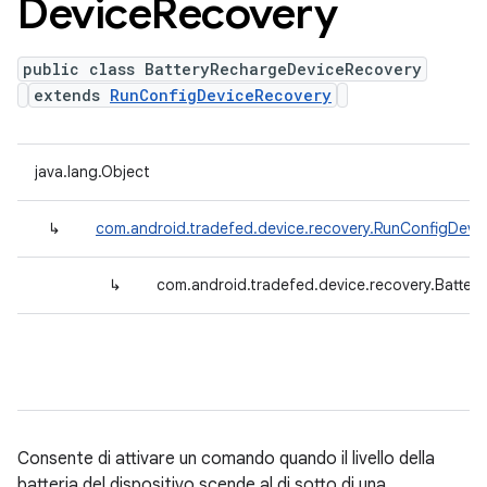
Device
Recovery
public class BatteryRechargeDeviceRecovery
extends
RunConfigDeviceRecovery
java.lang.Object
↳
com.android.tradefed.device.recovery.RunConfigDevi
↳
com.android.tradefed.device.recovery.Batte
Consente di attivare un comando quando il livello della
batteria del dispositivo scende al di sotto di una