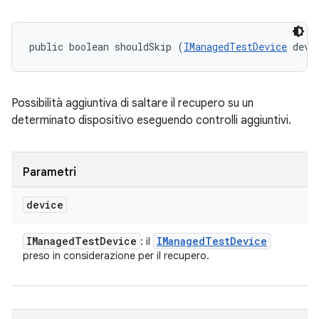
public boolean shouldSkip (
IManagedTestDevice
 devi
Possibilità aggiuntiva di saltare il recupero su un
determinato dispositivo eseguendo controlli aggiuntivi.
Parametri
device
IManaged
Test
Device
IManaged
Test
Device
: il
preso in considerazione per il recupero.