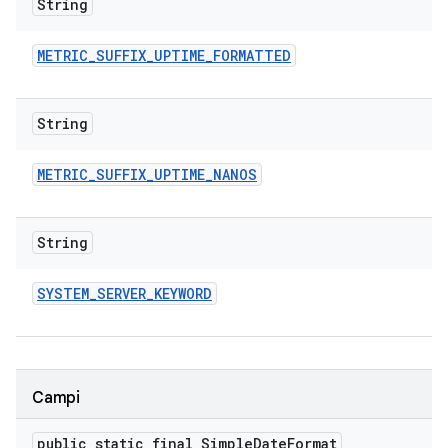
String
METRIC
_
SUFFIX
_
UPTIME
_
FORMATTED
String
METRIC
_
SUFFIX
_
UPTIME
_
NANOS
String
SYSTEM
_
SERVER
_
KEYWORD
Campi
public static final Simple
Date
Format