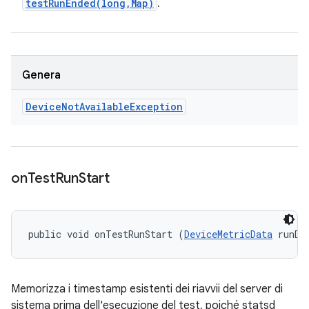
testRunEnded(
long
,
Map)
.
Genera
Device
Not
Available
Exception
on
Test
Run
Start
public void onTestRunStart (
DeviceMetricData
 runDa
Memorizza i timestamp esistenti dei riavvii del server di
sistema prima dell'esecuzione del test, poiché statsd