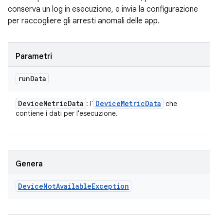
conserva un log in esecuzione, e invia la configurazione
per raccogliere gli arresti anomali delle app.
Parametri
run
Data
Device
Metric
Data
Device
Metric
Data
: l'
che
contiene i dati per l'esecuzione.
Genera
Device
Not
Available
Exception