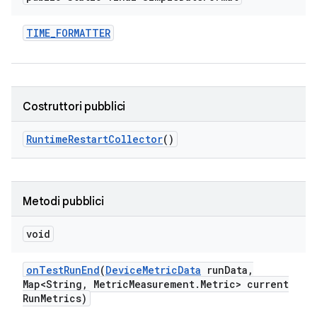
TIME
_
FORMATTER
Costruttori pubblici
Runtime
Restart
Collector
()
Metodi pubblici
void
on
Test
Run
End
(
Device
Metric
Data
run
Data
,
Map<String
,
Metric
Measurement
.
Metric> current
Run
Metrics)