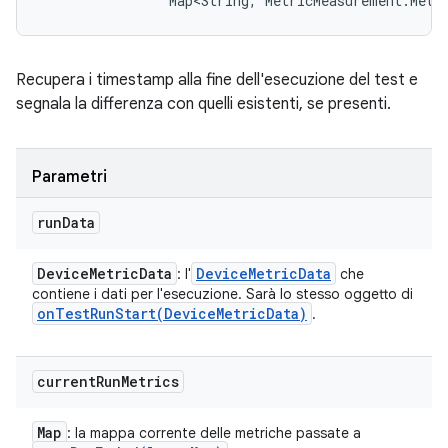
                Map<String, MetricMeasurement.Metr
Recupera i timestamp alla fine dell'esecuzione del test e
segnala la differenza con quelli esistenti, se presenti.
Parametri
run
Data
Device
Metric
Data
Device
Metric
Data
: l'
che
contiene i dati per l'esecuzione. Sarà lo stesso oggetto di
onTestRunStart(
Device
Metric
Data)
.
current
Run
Metrics
Map
: la mappa corrente delle metriche passate a