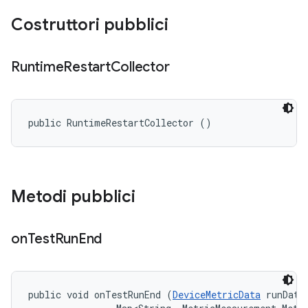
Costruttori pubblici
Runtime
Restart
Collector
public RuntimeRestartCollector ()
Metodi pubblici
on
Test
Run
End
public void onTestRunEnd (
DeviceMetricData
 runData,