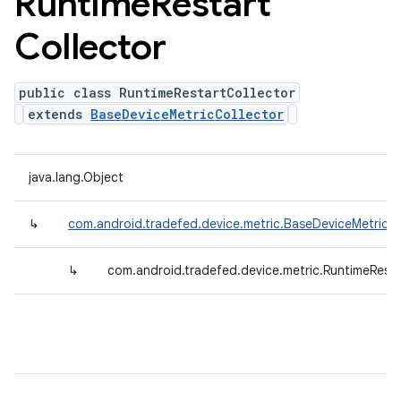
Runtime
Restart
Collector
public class RuntimeRestartCollector
extends
BaseDeviceMetricCollector
java.lang.Object
↳
com.android.tradefed.device.metric.BaseDeviceMetricCo
↳
com.android.tradefed.device.metric.RuntimeResta