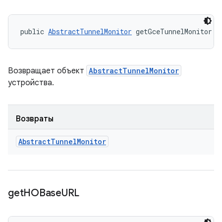
public 
AbstractTunnelMonitor
 getGceTunnelMonitor (
Возвращает объект
AbstractTunnelMonitor
устройства.
Возвраты
Abstract
Tunnel
Monitor
get
HOBase
URL