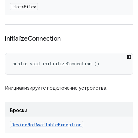
List<File>
initialize
Connection
public void initializeConnection ()
Инициализируйте подключение устройства.
Броски
Device
Not
Available
Exception