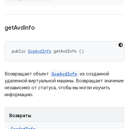
get
Avd
Info
public 
GceAvdInfo
 getAvdInfo ()
Возвращает объект
GceAvdInfo
из созданной
удаленной виртуальной машины. Возвращает значение
независимо от статуса, чтобы мы могли изучить
информацию.
Возвраты
Gce
Avd
Info