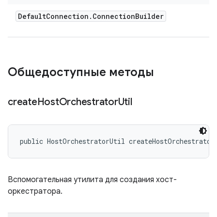
Default
Connection
.
Connection
Builder
Общедоступные методы
create
Host
Orchestrator
Util
public HostOrchestratorUtil createHostOrchestrator
Вспомогательная утилита для создания хост-
оркестратора.