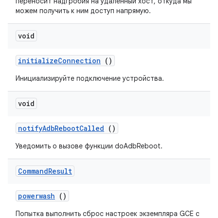
переносит надгробия на удаленный хост, откуда мы
можем получить к ним доступ напрямую.
void
initialize
Connection
()
Инициализируйте подключение устройства.
void
notify
Adb
Reboot
Called
()
Уведомить о вызове функции doAdbReboot.
Command
Result
powerwash
()
Попытка выполнить сброс настроек экземпляра GCE с