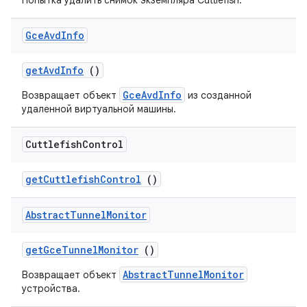
Попытка удалить снимок экземпляра Cuttlefish.
Gce
Avd
Info
get
Avd
Info
()
GceAvdInfo
Возвращает объект
из созданной
удаленной виртуальной машины.
Cuttlefish
Control
get
Cuttlefish
Control
()
Abstract
Tunnel
Monitor
get
Gce
Tunnel
Monitor
()
AbstractTunnelMonitor
Возвращает объект
устройства.