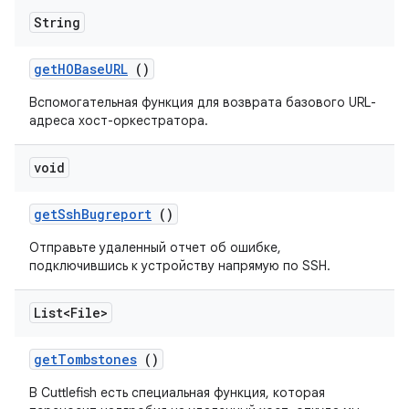
String
get
HOBase
URL
()
Вспомогательная функция для возврата базового URL-
адреса хост-оркестратора.
void
get
Ssh
Bugreport
()
Отправьте удаленный отчет об ошибке,
подключившись к устройству напрямую по SSH.
List<File>
get
Tombstones
()
В Cuttlefish есть специальная функция, которая