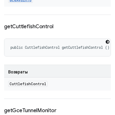
get
Cuttlefish
Control
public CuttlefishControl getCuttlefishControl ()
Возвраты
Cuttlefish
Control
get
Gce
Tunnel
Monitor