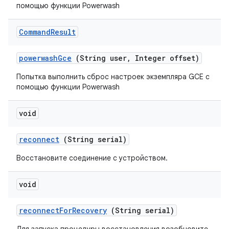
помощью функции Powerwash
Command
Result
powerwash
Gce
(String user
,
Integer offset)
Попытка выполнить сброс настроек экземпляра GCE с
помощью функции Powerwash
void
reconnect
(String serial)
Восстановите соединение с устройством.
void
reconnect
For
Recovery
(String serial)