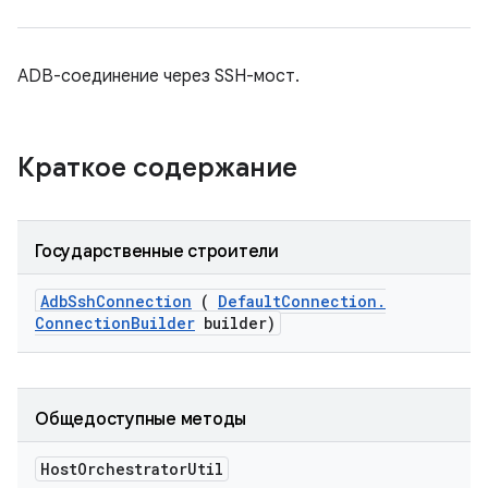
ADB-соединение через SSH-мост.
Краткое содержание
Государственные строители
Adb
Ssh
Connection
(
Default
Connection
.
Connection
Builder
builder)
Общедоступные методы
Host
Orchestrator
Util