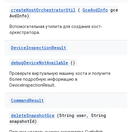
create
Host
Orchestrator
Util
(
Gce
Avd
Info
gce
Avd
Info)
Вспомогательная утилита для создания хост-
оркестратора.
Device
Inspection
Result
debug
Device
Not
Available
()
Проверьте виртуальную машину хоста и получите
более подробную информацию в
DeviceInspectionResult.
Command
Result
delete
Snapshot
Gce
(String user
,
String
snapshot
Id)