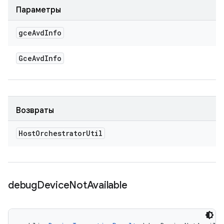
Параметры
gce
Avd
Info
Gce
Avd
Info
Возвраты
Host
Orchestrator
Util
debug
Device
Not
Available