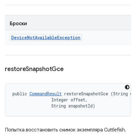
Броски
Device
Not
Available
Exception
restore
Snapshot
Gce
public 
CommandResult
 restoreSnapshotGce (String use
                Integer offset, 

                String snapshotId)
Попытка восстановить снимок экземпляра Cuttlefish.