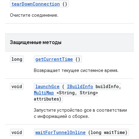
tear
Down
Connection
()
Очистите соединение.
Защищенные методы
long
get
Current
Time
()
Возвращает текущее системное время.
void
launch
Gce
(
IBuild
Info
build
Info
,
Multi
Map
<String
,
String>
attributes)
Запустите устройство gce в соответствии
с информацией о сборке.
void
wait
For
Tunnel
Online
(long wait
Time)