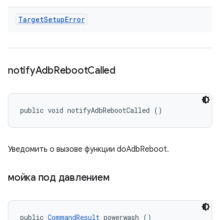
Target
Setup
Error
notify
Adb
Reboot
Called
public void notifyAdbRebootCalled ()
Уведомить о вызове функции doAdbReboot.
мойка под давлением
public 
CommandResult
 powerwash ()