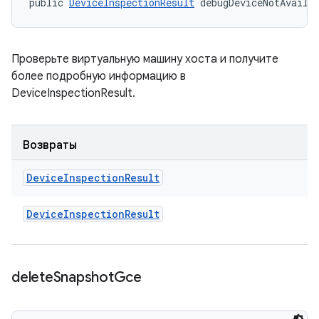
public 
DeviceInspectionResult
 debugDeviceNotAvaila
Проверьте виртуальную машину хоста и получите
более подробную информацию в
DeviceInspectionResult.
Возвраты
Device
Inspection
Result
Device
Inspection
Result
delete
Snapshot
Gce