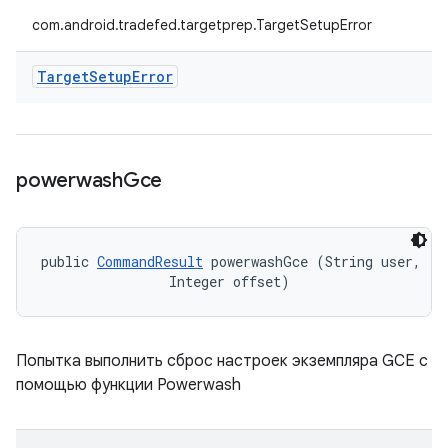
com.android.tradefed.targetprep.TargetSetupError
Target
Setup
Error
powerwash
Gce
public 
CommandResult
 powerwashGce (String user, 

                Integer offset)
Попытка выполнить сброс настроек экземпляра GCE с
помощью функции Powerwash