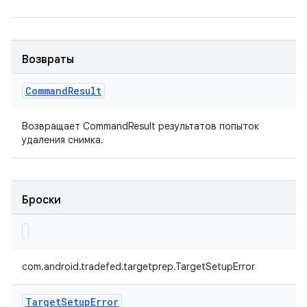
Возвраты
Command
Result
Возвращает CommandResult результатов попыток
удаления снимка.
Броски
com.android.tradefed.targetprep.TargetSetupError
Target
Setup
Error