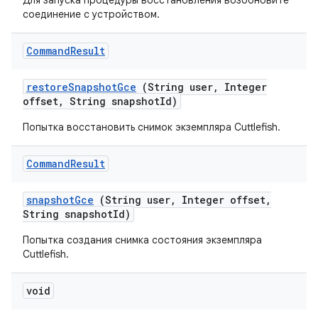
Для запуска процедуры восстановления возобновите
соединение с устройством.
Command
Result
restore
Snapshot
Gce
(String user
,
Integer
offset
,
String snapshot
Id)
Попытка восстановить снимок экземпляра Cuttlefish.
Command
Result
snapshot
Gce
(String user
,
Integer offset
,
String snapshot
Id)
Попытка создания снимка состояния экземпляра
Cuttlefish.
void