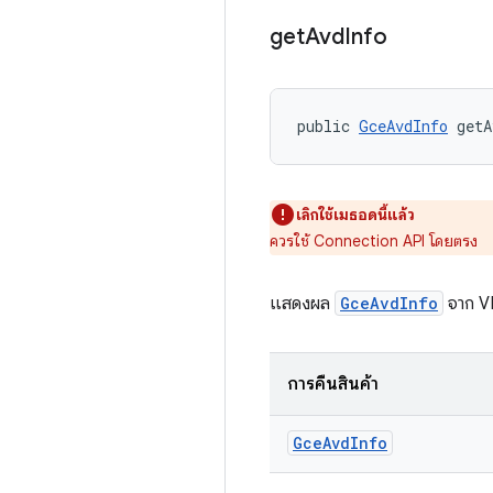
get
Avd
Info
public 
GceAvdInfo
 getA
เลิกใช้เมธอดนี้แล้ว
ควรใช้ Connection API โดยตรง
แสดงผล
GceAvdInfo
จาก VM
การคืนสินค้า
Gce
Avd
Info