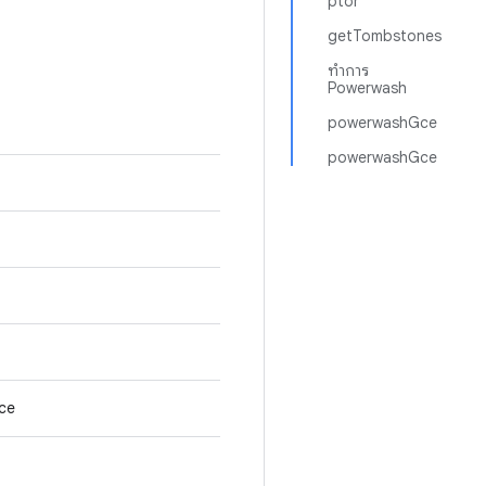
ptor
getTombstones
ทำการ
Powerwash
powerwashGce
powerwashGce
ce