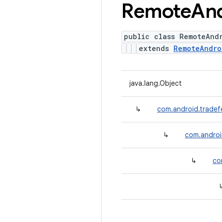
Remote
An
public class RemoteAnd
extends
RemoteAndro
java.lang.Object
↳
com.android.tradef
↳
com.androi
↳
co