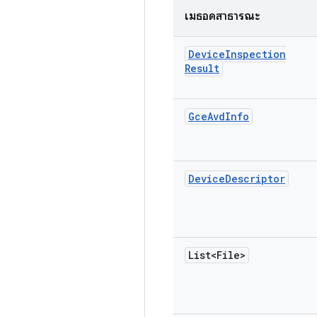
เมธอดสาธารณะ
Device
Inspection
Result
Gce
Avd
Info
Device
Descriptor
List<File>