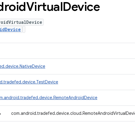
droid
Virtual
Device
roidVirtualDevice
idDevice
ed.device.NativeDevice
d.tradefed.device.TestDevice
m.android.tradefed.device.RemoteAndroidDevice
↳
com.android.tradefed.device.cloud.RemoteAndroidVirtualDevi