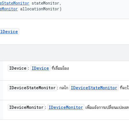
eStateMonitor
 stateMonitor, 

eMonitor
 allocationMonitor)
alDevice
IDevice
IDevice
:
ที่เชื่อมโยง
IDevice
State
Monitor
IDevice
State
Monitor
: กลไก
ที่จะใ
IDevice
Monitor
IDevice
Monitor
:
เพื่อแจ้งการเปลี่ยนแปลง