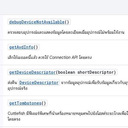
debug
Device
Not
Available
()
ตรวจสอบอุปกรณ์และแสดงข้อมูลโดยละเอียดเมื่ออุปกรณ์ไม่พร้อมใช้งาน
get
Avd
Info
()
เลิกใช้เมธอดนี้แล้ว ควรใช้ Connection API โดยตรง
get
Device
Descriptor
(boolean short
Descriptor)
DeviceDescriptor
ส่งคืน
จากข้อมูลอุปกรณ์เพื่อรับข้อมูลเกี่ยวกับอ
อุปกรณ์จริง
get
Tombstones
()
Cuttlefish มีฟีเจอร์พิเศษที่นำเครื่องหมายหลุมศพไปยังโฮสต์ระยะไกลเพื่อ
โดยตรง