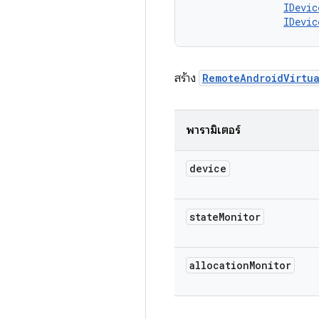
IDevic
IDevic
สร้าง
RemoteAndroidVirtu
พารามิเตอร์
device
state
Monitor
allocation
Monitor