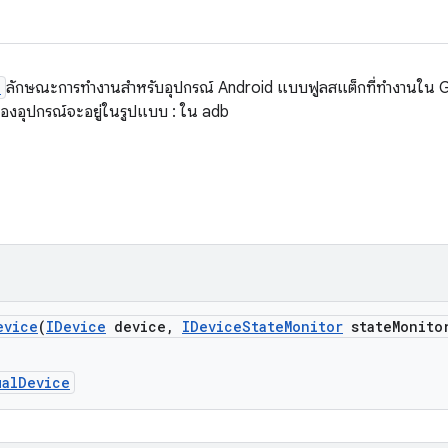
e
ลักษณะการทำงานสำหรับอุปกรณ์ Android แบบฟูลสแต็กที่ทำงานใน
ของอุปกรณ์จะอยู่ในรูปแบบ
:
ใน adb
evice
(
IDevice
device
,
IDevice
State
Monitor
state
Monito
ualDevice