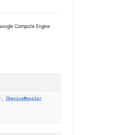
 Google Compute Engine
r
,
IDevice
Monitor