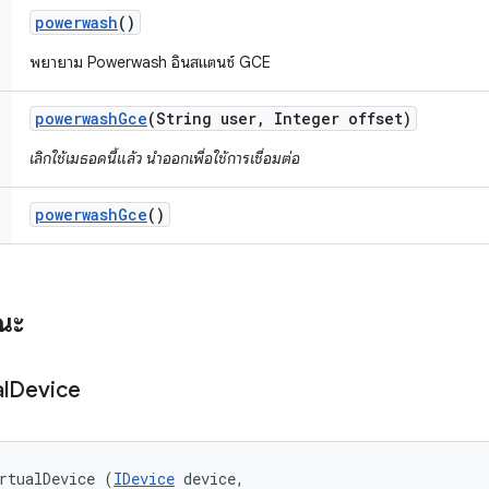
powerwash
()
พยายาม Powerwash อินสแตนซ์ GCE
powerwash
Gce
(String user
,
Integer offset)
เลิกใช้เมธอดนี้แล้ว นำออกเพื่อใช้การเชื่อมต่อ
powerwash
Gce
()
รณะ
l
Device
rtualDevice (
IDevice
 device, 
