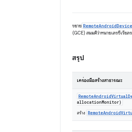
ขยาย
RemoteAndroidDevic
(GCE) สมมติว่าหมายเลขซีเรียล
สรุป
เครื่องมือสร้างสาธารณะ
Remote
Android
Virtual
D
allocation
Monitor)
RemoteAndroidVirt
สร้าง