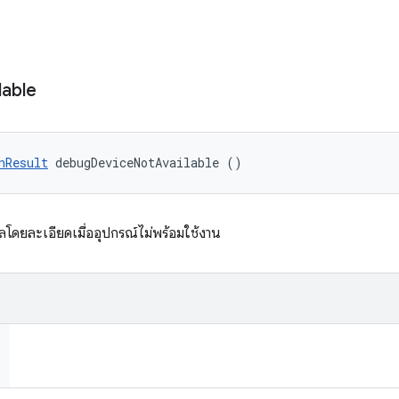
lable
nResult
 debugDeviceNotAvailable ()
ดยละเอียดเมื่ออุปกรณ์ไม่พร้อมใช้งาน