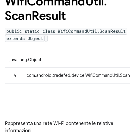
Wifi
Command
Util
.
Scan
Result
public static class WifiCommandUtil.ScanResult
extends Object
java.lang.Object
↳
com.android.tradefed.device.WifiCommandUtil.ScanRe
Rappresenta una rete Wi-Fi contenente le relative
informazioni.