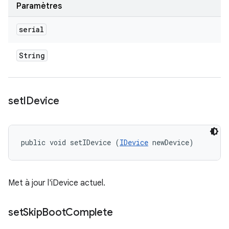
Paramètres
serial
String
set
IDevice
public void setIDevice (
IDevice
 newDevice)
Met à jour l'iDevice actuel.
set
Skip
Boot
Complete