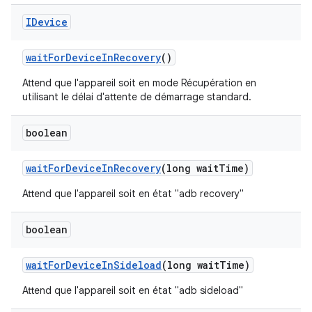
IDevice
wait
For
Device
In
Recovery
()
Attend que l'appareil soit en mode Récupération en
utilisant le délai d'attente de démarrage standard.
boolean
wait
For
Device
In
Recovery
(long wait
Time)
Attend que l'appareil soit en état "adb recovery"
boolean
wait
For
Device
In
Sideload
(long wait
Time)
Attend que l'appareil soit en état "adb sideload"