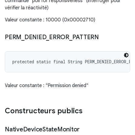
commande "poll for responsiveness" (interroger pour
vérifier la réactivité)
Valeur constante : 10000 (0x00002710)
PERM
_
DENIED
_
ERROR
_
PATTERN
protected static final String PERM_DENIED_ERROR_PA
Valeur constante : "Permission denied"
Constructeurs publics
Native
Device
State
Monitor