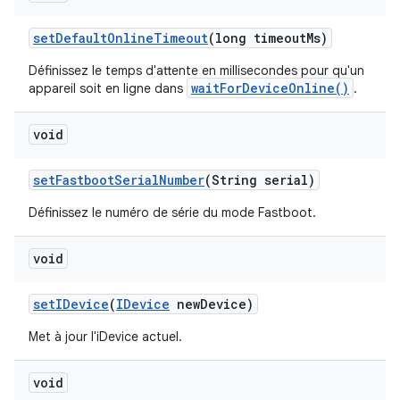
set
Default
Online
Timeout
(long timeout
Ms)
Définissez le temps d'attente en millisecondes pour qu'un
waitForDeviceOnline()
appareil soit en ligne dans
.
void
set
Fastboot
Serial
Number
(String serial)
Définissez le numéro de série du mode Fastboot.
void
set
IDevice
(
IDevice
new
Device)
Met à jour l'iDevice actuel.
void