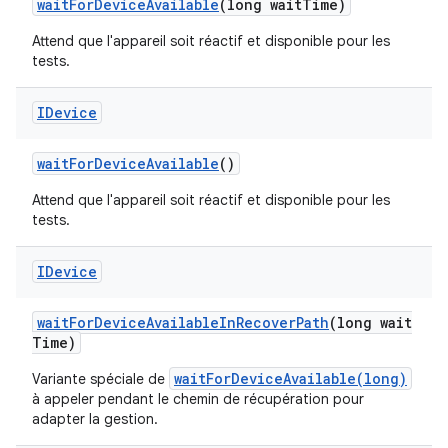
wait
For
Device
Available
(long wait
Time)
Attend que l'appareil soit réactif et disponible pour les
tests.
IDevice
wait
For
Device
Available
()
Attend que l'appareil soit réactif et disponible pour les
tests.
IDevice
wait
For
Device
Available
In
Recover
Path
(long wait
Time)
waitForDeviceAvailable(long)
Variante spéciale de
à appeler pendant le chemin de récupération pour
adapter la gestion.