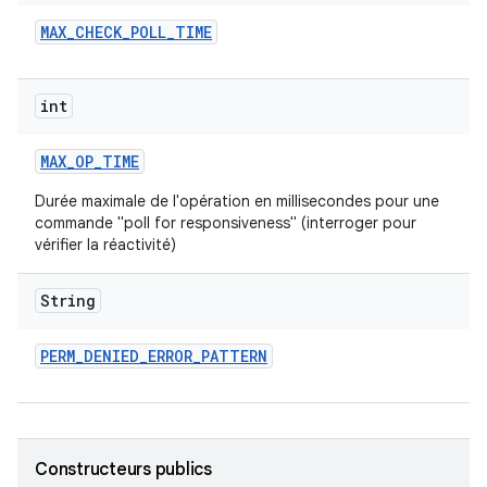
MAX
_
CHECK
_
POLL
_
TIME
int
MAX
_
OP
_
TIME
Durée maximale de l'opération en millisecondes pour une
commande "poll for responsiveness" (interroger pour
vérifier la réactivité)
String
PERM
_
DENIED
_
ERROR
_
PATTERN
Constructeurs publics