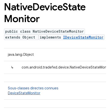
Native
Device
State
Monitor
public class NativeDeviceStateMonitor
extends Object
implements
IDeviceStateMonitor
java.lang.Object
↳
com.android.tradefed.device.NativeDeviceStateMonit
Sous-classes directes connues
DeviceStateMonitor