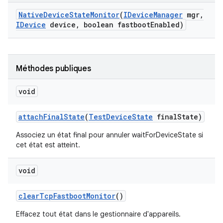
Native
Device
State
Monitor
(
IDevice
Manager
mgr
,
IDevice
device
,
boolean fastboot
Enabled)
Méthodes publiques
void
attach
Final
State
(
Test
Device
State
final
State)
Associez un état final pour annuler waitForDeviceState si
cet état est atteint.
void
clear
Tcp
Fastboot
Monitor
()
Effacez tout état dans le gestionnaire d'appareils.