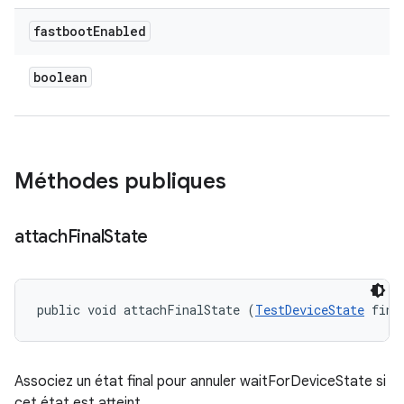
fastboot
Enabled
boolean
Méthodes publiques
attach
Final
State
public void attachFinalState (
TestDeviceState
 fina
Associez un état final pour annuler waitForDeviceState si
cet état est atteint.