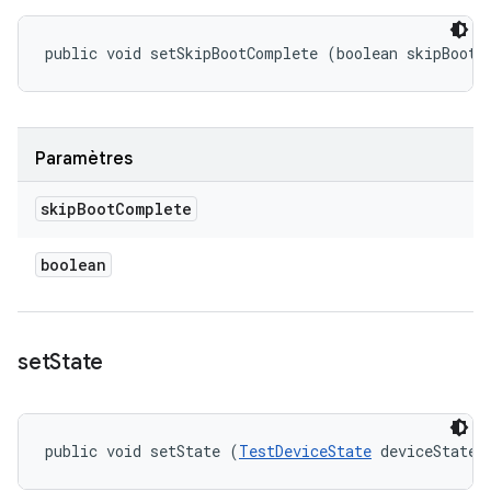
public void setSkipBootComplete (boolean skipBootC
Paramètres
skip
Boot
Complete
boolean
set
State
public void setState (
TestDeviceState
 deviceState)