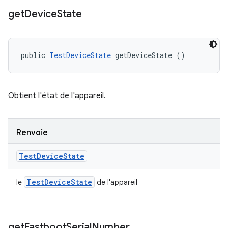
get
Device
State
public 
TestDeviceState
 getDeviceState ()
Obtient l'état de l'appareil.
Renvoie
Test
Device
State
Test
Device
State
le
de l'appareil
get
Fastboot
Serial
Number