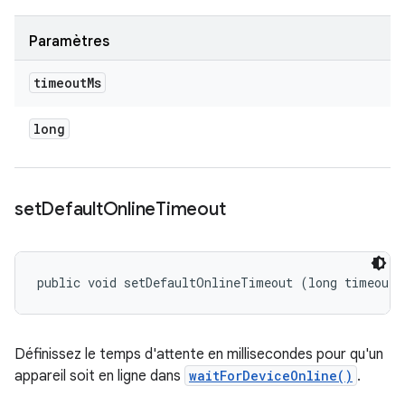
Paramètres
timeout
Ms
long
set
Default
Online
Timeout
public void setDefaultOnlineTimeout (long timeoutM
Définissez le temps d'attente en millisecondes pour qu'un
appareil soit en ligne dans
waitForDeviceOnline()
.