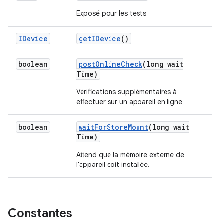
Exposé pour les tests
IDevice
get
IDevice
()
boolean
post
Online
Check
(long wait
Time)
Vérifications supplémentaires à
effectuer sur un appareil en ligne
boolean
wait
For
Store
Mount
(long wait
Time)
Attend que la mémoire externe de
l'appareil soit installée.
Constantes