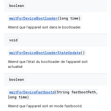
boolean
wait
For
Device
Bootloader
(long time)
Attend que l'appareil soit dans le bootloader.
void
wait
For
Device
Bootloader
State
Update
()
Attend que l'état du bootloader de l'appareil soit
actualisé
boolean
wait
For
Device
Fastbootd
(String fastboot
Path
,
long time)
Attend que l'appareil soit en mode fastbootd.