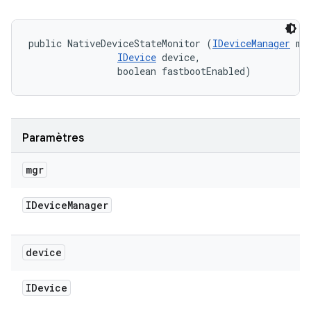
public NativeDeviceStateMonitor (
IDeviceManager
 mgr
IDevice
 device, 

                boolean fastbootEnabled)
Paramètres
mgr
IDevice
Manager
device
IDevice