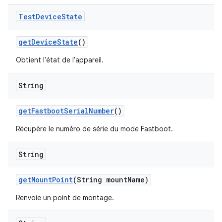
Test
Device
State
get
Device
State
()
Obtient l'état de l'appareil.
String
get
Fastboot
Serial
Number
()
Récupère le numéro de série du mode Fastboot.
String
get
Mount
Point
(String mount
Name)
Renvoie un point de montage.