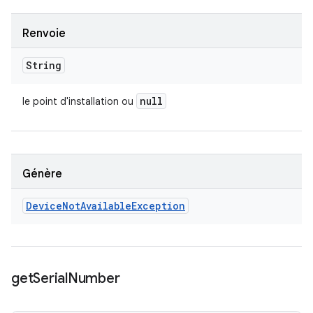
Renvoie
String
null
le point d'installation ou
Génère
Device
Not
Available
Exception
get
Serial
Number