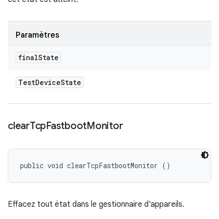
Paramètres
final
State
Test
Device
State
clear
Tcp
Fastboot
Monitor
public void clearTcpFastbootMonitor ()
Effacez tout état dans le gestionnaire d'appareils.