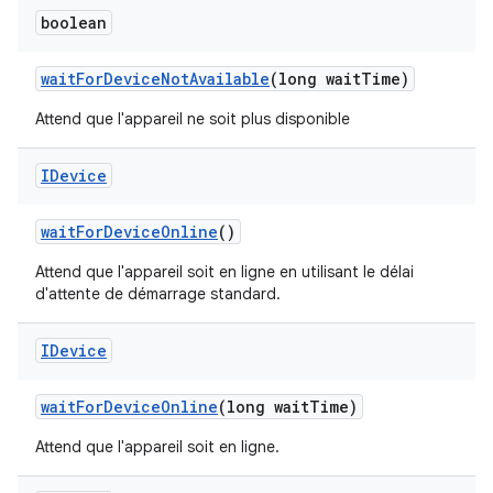
boolean
wait
For
Device
Not
Available
(long wait
Time)
Attend que l'appareil ne soit plus disponible
IDevice
wait
For
Device
Online
()
Attend que l'appareil soit en ligne en utilisant le délai
d'attente de démarrage standard.
IDevice
wait
For
Device
Online
(long wait
Time)
Attend que l'appareil soit en ligne.