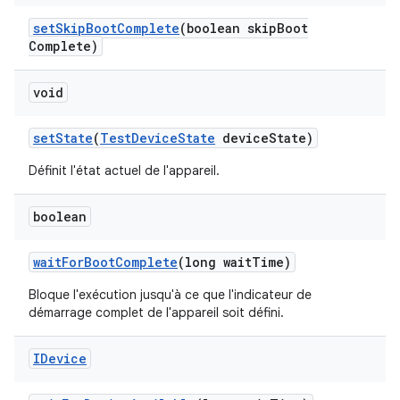
set
Skip
Boot
Complete
(boolean skip
Boot
Complete)
void
set
State
(
Test
Device
State
device
State)
Définit l'état actuel de l'appareil.
boolean
wait
For
Boot
Complete
(long wait
Time)
Bloque l'exécution jusqu'à ce que l'indicateur de
démarrage complet de l'appareil soit défini.
IDevice