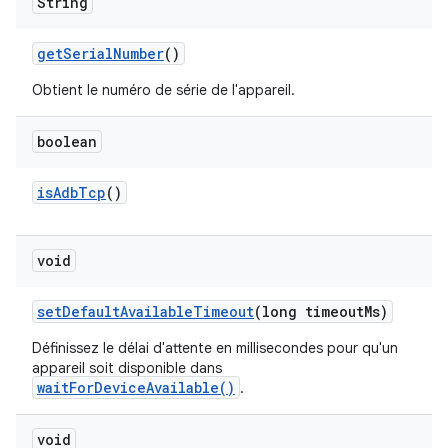
String
get
Serial
Number
()
Obtient le numéro de série de l'appareil.
boolean
is
Adb
Tcp
()
void
set
Default
Available
Timeout
(long timeout
Ms)
Définissez le délai d'attente en millisecondes pour qu'un
appareil soit disponible dans
waitForDeviceAvailable()
.
void