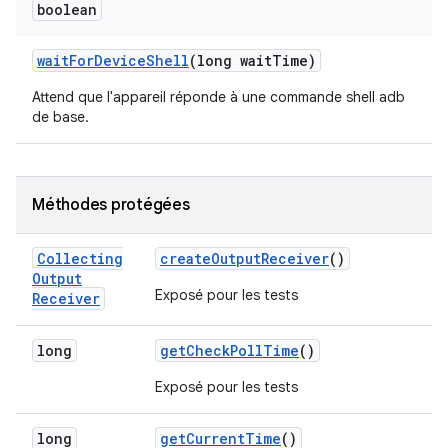
boolean
wait
For
Device
Shell
(long wait
Time)
Attend que l'appareil réponde à une commande shell adb
de base.
Méthodes protégées
Collecting
create
Output
Receiver
()
Output
Exposé pour les tests
Receiver
long
get
Check
Poll
Time
()
Exposé pour les tests
long
get
Current
Time
()