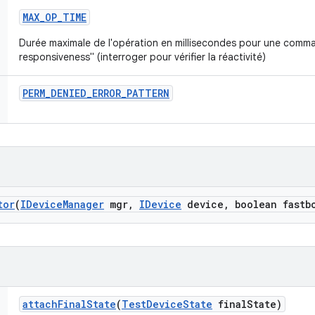
MAX
_
OP
_
TIME
Durée maximale de l'opération en millisecondes pour une comma
responsiveness" (interroger pour vérifier la réactivité)
PERM
_
DENIED
_
ERROR
_
PATTERN
tor
(
IDevice
Manager
mgr
,
IDevice
device
,
boolean fastb
attach
Final
State
(
Test
Device
State
final
State)