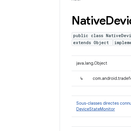
Native
Devi
public class NativeDev
extends Object
implem
java.lang.Object
↳
com.android.tradef
Sous-classes directes conn
DeviceStateMonitor