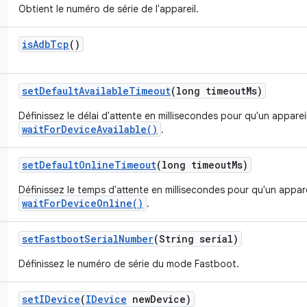
Obtient le numéro de série de l'appareil.
is
Adb
Tcp
()
set
Default
Available
Timeout
(long timeout
Ms)
Définissez le délai d'attente en millisecondes pour qu'un apparei
waitForDeviceAvailable()
.
set
Default
Online
Timeout
(long timeout
Ms)
Définissez le temps d'attente en millisecondes pour qu'un appare
waitForDeviceOnline()
.
set
Fastboot
Serial
Number
(String serial)
Définissez le numéro de série du mode Fastboot.
set
IDevice
(
IDevice
new
Device)