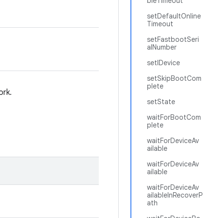
bleTimeout
setDefaultOnline
Timeout
setFastbootSeri
alNumber
setIDevice
setSkipBootCom
plete
ork.
setState
waitForBootCom
plete
waitForDeviceAv
ailable
waitForDeviceAv
ailable
waitForDeviceAv
ailableInRecoverP
ath