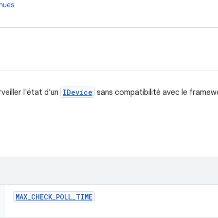
nnues
eiller l'état d'un
IDevice
sans compatibilité avec le framew
MAX
_
CHECK
_
POLL
_
TIME