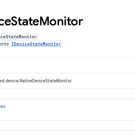
ce
State
Monitor
iceStateMonitor
ents
IDeviceStateMonitor
ed.device.NativeDeviceStateMonitor
ues