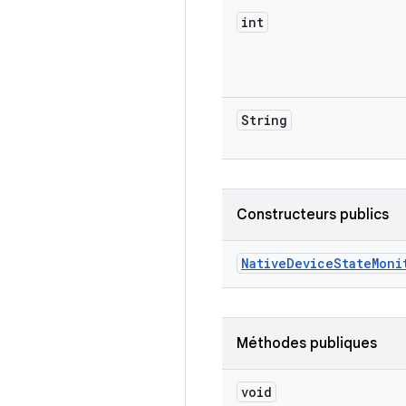
int
String
Constructeurs publics
Native
Device
State
Moni
Méthodes publiques
void