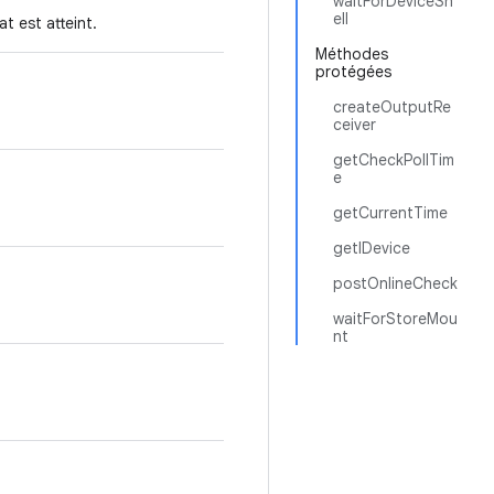
waitForDeviceSh
ell
t est atteint.
Méthodes
protégées
createOutputRe
ceiver
getCheckPollTim
e
getCurrentTime
getIDevice
postOnlineCheck
waitForStoreMou
nt