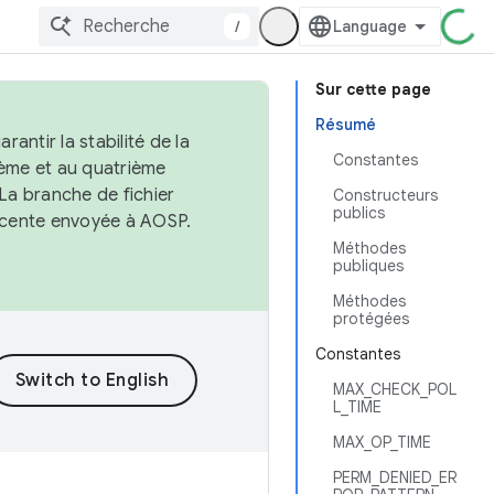
/
Sur cette page
Résumé
antir la stabilité de la
Constantes
ème et au quatrième
 La branche de fichier
Constructeurs
publics
récente envoyée à AOSP.
Méthodes
publiques
Méthodes
protégées
Constantes
MAX_CHECK_POL
L_TIME
MAX_OP_TIME
PERM_DENIED_ER