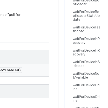
waitForDeviceBo
otloader
waitForDeviceBo
nde "poll for
otloaderStateUp
date
waitForDeviceFas
tbootd
waitForDeviceInR
ecovery
waitForDeviceInR
ecovery
waitForDeviceInS
ideload
oot
Enabled)
waitForDeviceNo
tAvailable
waitForDeviceOnl
ine
waitForDeviceOnl
ine