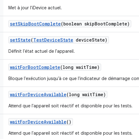
Met à jour l'iDevice actuel.
set
Skip
Boot
Complete
(boolean skip
Boot
Complete)
set
State
(
Test
Device
State
device
State)
Définit l'état actuel de l'appareil.
wait
For
Boot
Complete
(long wait
Time)
Bloque l'exécution jusqu'à ce que l'indicateur de démarrage compl
wait
For
Device
Available
(long wait
Time)
Attend que l'appareil soit réactif et disponible pour les tests.
wait
For
Device
Available
()
Attend que l'appareil soit réactif et disponible pour les tests.