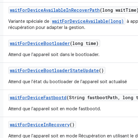
wait
For
Device
Available
In
Recover
Path
(long wait
Time
waitForDeviceAvailable(long)
Variante spéciale de
à app
récupération pour adapter la gestion.
wait
For
Device
Bootloader
(long time)
Attend que l'appareil soit dans le bootloader.
wait
For
Device
Bootloader
State
Update
()
Attend que l'état du bootloader de l'appareil soit actualisé
wait
For
Device
Fastbootd
(String fastboot
Path
,
long t
Attend que l'appareil soit en mode fastbootd.
wait
For
Device
In
Recovery
()
Attend que l'appareil soit en mode Récupération en utilisant le 