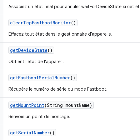
Associez un état final pour annuler waitForDeviceState si cet éta
clear
Tcp
Fastboot
Monitor
()
Effacez tout état dans le gestionnaire d'appareils.
get
Device
State
()
Obtient l'état de l'appareil.
get
Fastboot
Serial
Number
()
Récupère le numéro de série du mode Fastboot.
get
Mount
Point
(String mount
Name)
Renvoie un point de montage.
get
Serial
Number
()