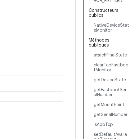
ROR_PATTERN
Constructeurs
publics
NativeDeviceStat
eMonitor
Méthodes
publiques
attachFinalState
clearTcpFastboo
tMonitor
getDeviceState
getFastbootSeri
alNumber
getMountPoint
getSerialNumber
isAdbTcp
setDefaultAvaila