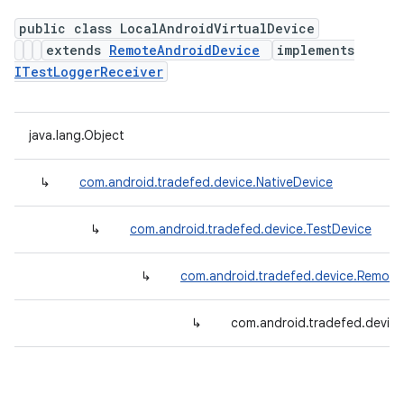
public class LocalAndroidVirtualDevice
extends
RemoteAndroidDevice
implements
ITestLoggerReceiver
java.lang.Object
↳
com.android.tradefed.device.NativeDevice
↳
com.android.tradefed.device.TestDevice
↳
com.android.tradefed.device.Remote
↳
com.android.tradefed.device