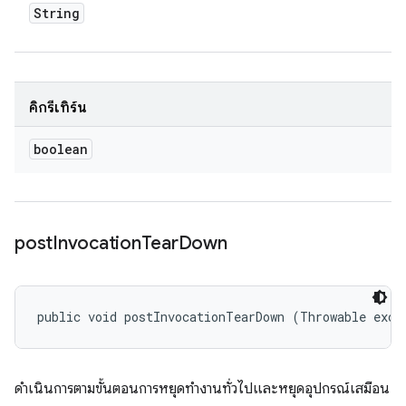
String
คิกรีเทิร์น
boolean
post
Invocation
Tear
Down
public void postInvocationTearDown (Throwable exce
ดำเนินการตามขั้นตอนการหยุดทำงานทั่วไปและหยุดอุปกรณ์เสมือน