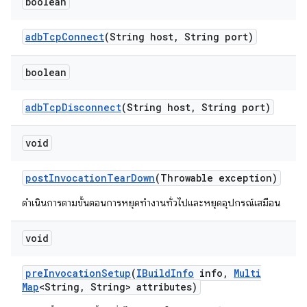
boolean
adb
Tcp
Connect
(String host
,
String port)
boolean
adb
Tcp
Disconnect
(String host
,
String port)
void
post
Invocation
Tear
Down
(Throwable exception)
ดำเนินการตามขั้นตอนการหยุดทำงานทั่วไปและหยุดอุปกรณ์เสมือน
void
pre
Invocation
Setup
(
IBuild
Info
info
,
Multi
Map
<String
,
String> attributes)