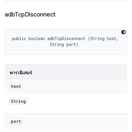
adb
Tcp
Disconnect
public boolean adbTcpDisconnect (String host, 

                String port)
พารามิเตอร์
host
String
port