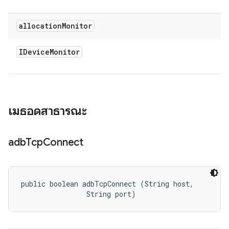
allocation
Monitor
IDevice
Monitor
เมธอดสาธารณะ
adb
Tcp
Connect
public boolean adbTcpConnect (String host, 

                String port)