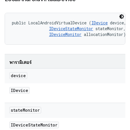
public LocalAndroidVirtualDevice (
IDevice
 device, 

IDeviceStateMonitor
 stateMonitor, 

IDeviceMonitor
 allocationMonitor)
พารามิเตอร์
device
IDevice
state
Monitor
IDevice
State
Monitor