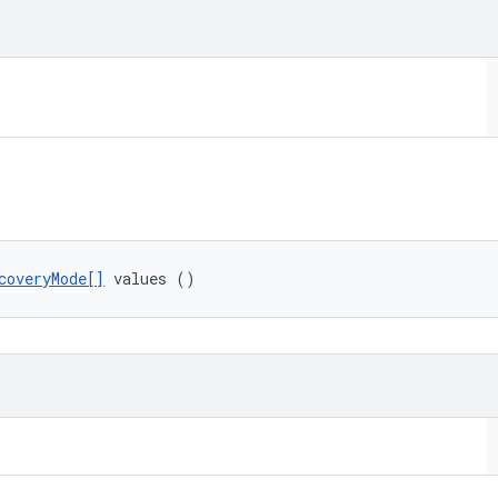
coveryMode[]
 values ()