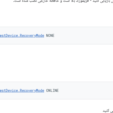
ایش بازیابی کنید - فریمورک بالا است و حافظه خارجی نصب شده است.
estDevice.RecoveryMode
 NONE
estDevice.RecoveryMode
 ONLINE
ی کنید