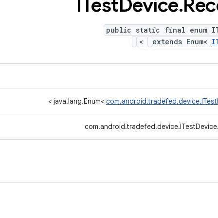
ITest
Device
.
Rec
public static final enum I
>
extends Enum<
I
>
java.lang.Enum<
com.android.tradefed.device.ITes
com.android.tradefed.device.ITestDevic