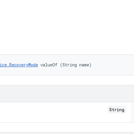
ice.RecoveryMode
 valueOf (String name)
String