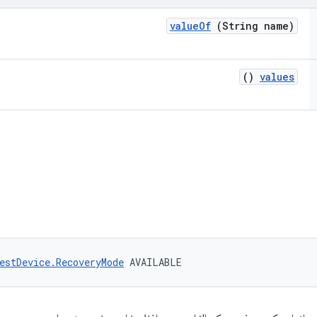
value
Of
(String name)
()
values
estDevice.RecoveryMode
 AVAILABLE