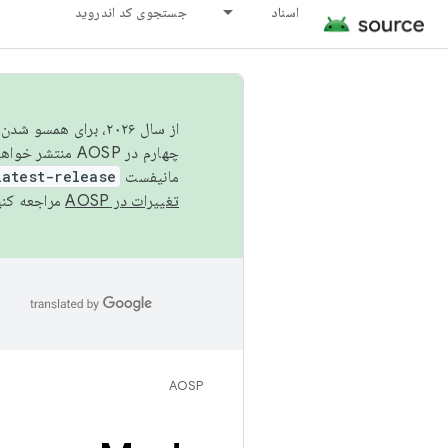
اسناد
جستجوی کد اندروید
از سال ۲۰۲۶، برای ه
چهارم در AOSP منتشر خواهیم کرد. برای ساخت و مشارکت در AOSP،
مانیفست
latest-release
تغییرات در AOSP
مراجعه کنی
ا
AOSP