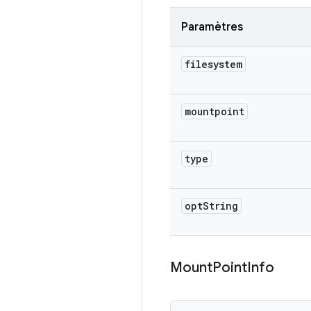
Paramètres
filesystem
mountpoint
type
opt
String
Mount
Point
Info