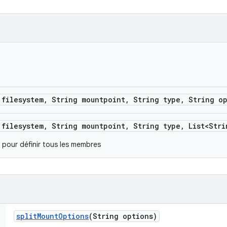
 filesystem
,
String mountpoint
,
String type
,
String op
 filesystem
,
String mountpoint
,
String type
,
List<Stri
pour définir tous les membres
split
Mount
Options
(String options)