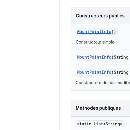
Constructeurs publics
Mount
Point
Info
()
Constructeur simple
Mount
Point
Info
(String
Mount
Point
Info
(String
Constructeur de commodité 
Méthodes publiques
static List<String>