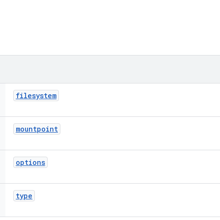
filesystem
mountpoint
options
type