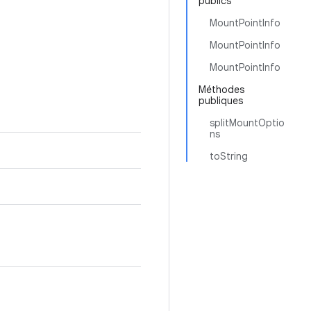
publics
MountPointInfo
MountPointInfo
MountPointInfo
Méthodes
publiques
splitMountOptio
ns
toString