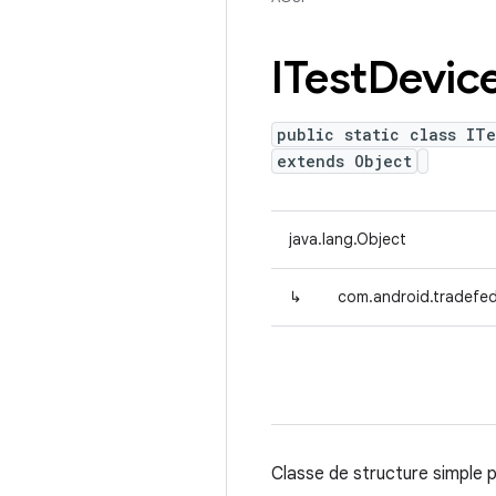
ITest
Devic
public static class IT
extends Object
java.lang.Object
↳
com.android.tradefed
Classe de structure simple 