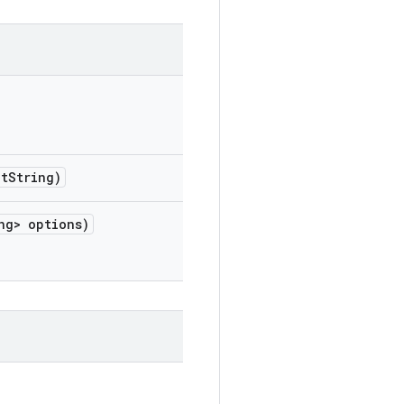
t
String)
ng> options)