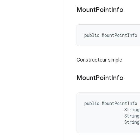
Mount
Point
Info
public MountPointInfo
Constructeur simple
Mount
Point
Info
public MountPointInfo 
                String
                String 
                String