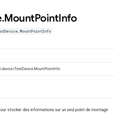
e
.
Mount
Point
Info
estDevice.MountPointInfo
.device.ITestDevice.MountPointInfo
pour stocker des informations sur un seul point de montage