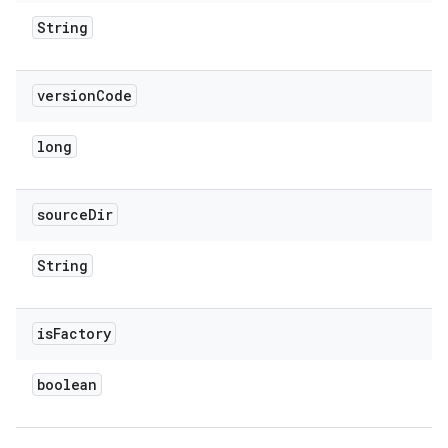
String
version
Code
long
source
Dir
String
is
Factory
boolean