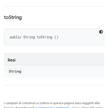
to
String
public String toString ()
Resi
String
I campioni di contenuti e codice in questa pagina sono soggetti alle
licenze descritte nella
Licenza per i contenuti
. Java e OpenJDK sono