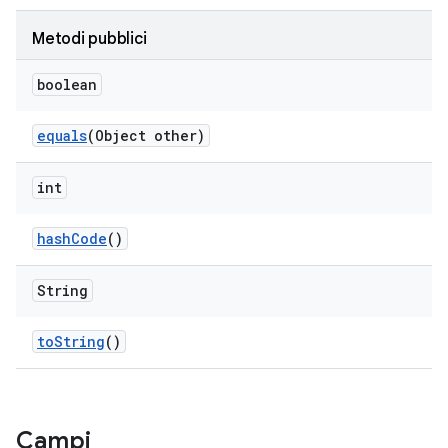
Metodi pubblici
boolean
equals
(Object other)
int
hash
Code
()
String
to
String
()
Campi