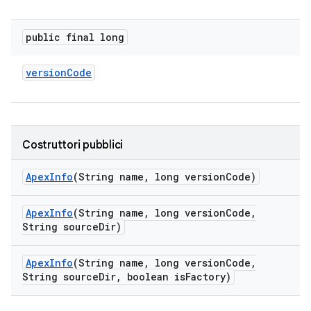
public final long
version
Code
Costruttori pubblici
Apex
Info
(String name
,
long version
Code)
Apex
Info
(String name
,
long version
Code
,
String source
Dir)
Apex
Info
(String name
,
long version
Code
,
String source
Dir
,
boolean is
Factory)