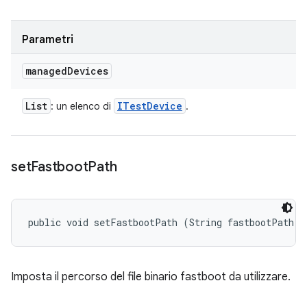
Parametri
managed
Devices
List
ITest
Device
: un elenco di
.
set
Fastboot
Path
public void setFastbootPath (String fastbootPath)
Imposta il percorso del file binario fastboot da utilizzare.