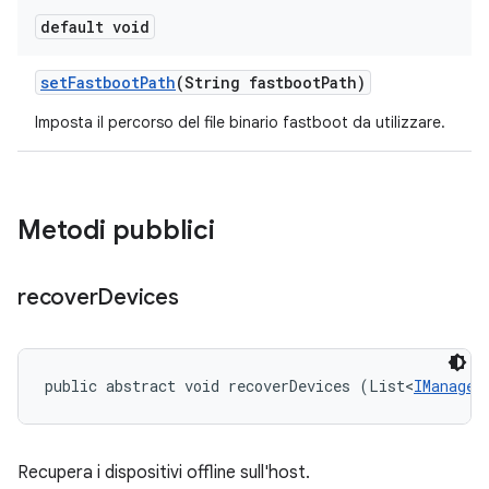
default void
set
Fastboot
Path
(String fastboot
Path)
Imposta il percorso del file binario fastboot da utilizzare.
Metodi pubblici
recover
Devices
public abstract void recoverDevices (List<
IManaged
Recupera i dispositivi offline sull'host.