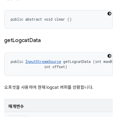
public abstract void clear ()
get
Logcat
Data
public 
InputStreamSource
 getLogcatData (int maxByte
                int offset)
오프셋을 사용하여 현재 logcat 버퍼를 반환합니다.
매개변수