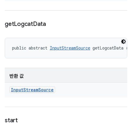
get
Logcat
Data
public abstract 
InputStreamSource
 getLogcatData ()
반환 값
Input
Stream
Source
start