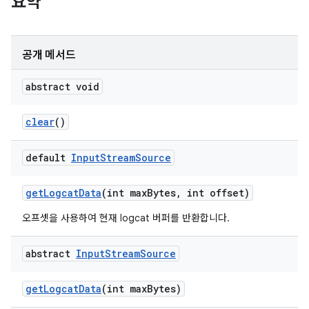
요약
공개 메서드
abstract void
clear
()
default
Input
Stream
Source
get
Logcat
Data
(int max
Bytes
,
int offset)
오프셋을 사용하여 현재 logcat 버퍼를 반환합니다.
abstract
Input
Stream
Source
get
Logcat
Data
(int max
Bytes)