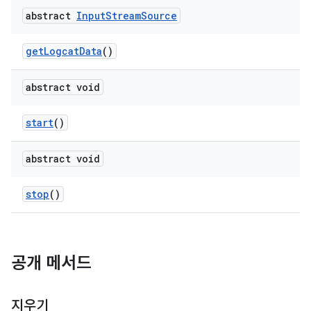
abstract
Input
Stream
Source
get
Logcat
Data
()
abstract void
start
()
abstract void
stop
()
공개 메서드
지우기