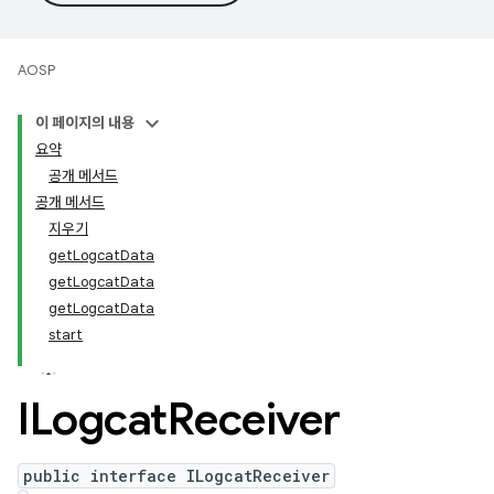
AOSP
이 페이지의 내용
요약
공개 메서드
공개 메서드
지우기
getLogcatData
getLogcatData
getLogcatData
start
ILogcat
Receiver
public interface ILogcatReceiver