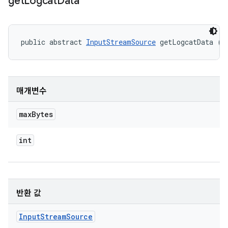
get
Logcat
Data
public abstract 
InputStreamSource
 getLogcatData (i
매개변수
max
Bytes
int
반환 값
Input
Stream
Source