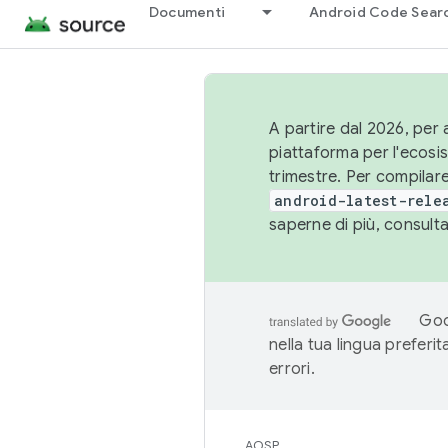
Documenti
Android Code Sear
A partire dal 2026, per a
piattaforma per l'ecos
trimestre. Per compilare
android-latest-rele
saperne di più, consult
Goo
nella tua lingua preferi
errori.
AOSP