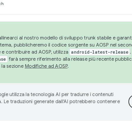
ch
llinearci al nostro modello di sviluppo trunk stabile e garantir
istema, pubblicheremo il codice sorgente su AOSP nel secon
 e contribuire ad AOSP, utilizza
android-latest-release
.
ase
farà sempre riferimento alla release più recente pubbli
a la sezione
Modifiche ad AOSP
.
gle utilizza la tecnologia AI per tradurre i contenuti
ta. Le traduzioni generate dall'AI potrebbero contenere