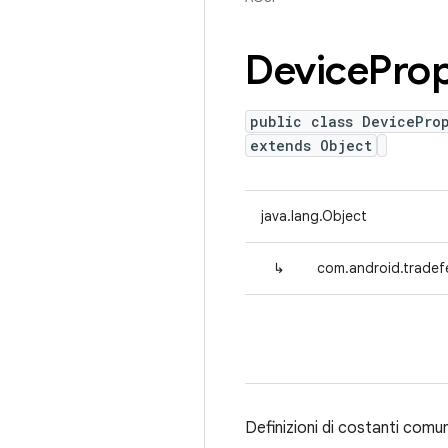
Device
Prop
public class DevicePro
extends Object
java.lang.Object
↳
com.android.tradef
Definizioni di costanti comun