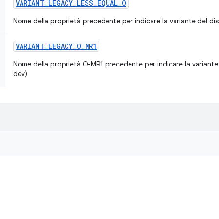
VARIANT
_
LEGACY
_
LESS
_
EQUAL
_
O
Nome della proprietà precedente per indicare la variante del disp
VARIANT
_
LEGACY
_
O
_
MR1
Nome della proprietà O-MR1 precedente per indicare la variante d
dev)