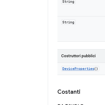
String
String
Costruttori pubblici
Device
Properties
()
Costanti